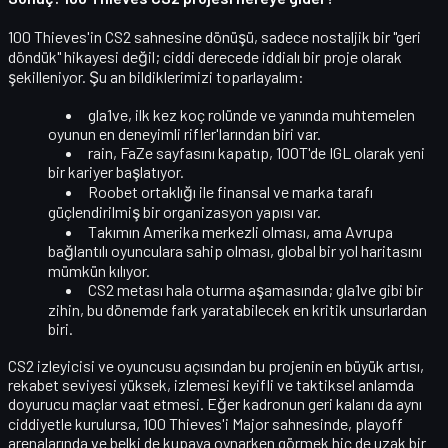
100 Thieves'in CS2 sahnesine dönüşü, sadece nostaljik bir "geri
döndük" hikayesi değil;
ciddi derecede iddialı bir proje
olarak
şekilleniyor. Şu an bildiklerimizi toparlayalım:
gla1ve
, ilk kez koç rolünde ve yanında muhtemelen
oyunun en deneyimli rifler'larından biri var.
rain
, FaZe sayfasını kapatıp, 100T'de
IGL olarak yeni
bir kariyer
başlatıyor.
Roobet ortaklığı
ile finansal ve marka tarafı
güçlendirilmiş bir organizasyon yapısı var.
Takımın Amerika merkezli olması, ama Avrupa
bağlantılı oyunculara sahip olması,
global bir yol haritasını
mümkün kılıyor.
CS2 metası hala oturma aşamasında; gla1ve gibi bir
zihin, bu dönemde fark yaratabilecek en kritik unsurlardan
biri.
CS2 izleyicisi ve oyuncusu açısından bu projenin en büyük artısı,
rekabet seviyesi yüksek, izlemesi keyifli ve taktiksel anlamda
doyurucu maçlar
vaat etmesi. Eğer kadronun geri kalanı da aynı
ciddiyetle kurulursa, 100 Thieves'i Major sahnesinde, playoff
arenalarında ve belki de kupaya oynarken görmek hiç de uzak bir