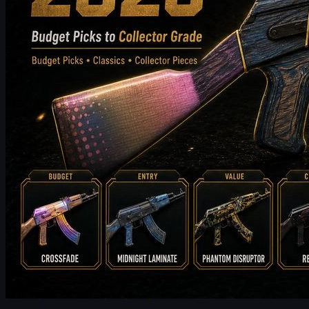
tarafından
Michael
Johnson
Counter-Strike 2
Haziran 17, 2026
CS2 Major Röportajı: max ve 9z’nin Tarihi Underdog
Koşusu
9z kaptanı max ile IEM Cologne Major 2026, FURIA eşleşmesi,
Spirit’e karşı üç uzatma ve Güney Amerika CS2 sahnesinin
yükselişi üzerine detaylı röportaj.