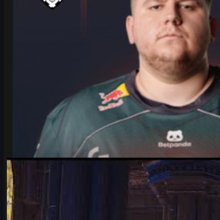
tarafından
Michael
Johnson
Counter-Strike 2
Haziran 17, 2026
IEM Cologne 2026: Falcons vs Vitality maç analizi ve
tahmin
IEM Cologne 2026 Major çeyrek finalinde Falcons vs Vitality.