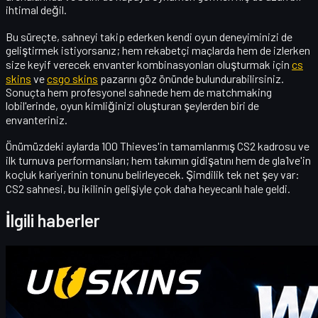
ihtimal değil.
Bu süreçte, sahneyi takip ederken kendi oyun deneyiminizi de
geliştirmek istiyorsanız; hem rekabetçi maçlarda hem de izlerken
size keyif verecek envanter kombinasyonları oluşturmak için
cs
skins
ve
csgo skins
pazarını göz önünde bulundurabilirsiniz.
Sonuçta hem profesyonel sahnede hem de matchmaking
lobil'erinde,
oyun kimliğinizi
oluşturan şeylerden biri de
envanteriniz.
Önümüzdeki aylarda 100 Thieves'in tamamlanmış CS2 kadrosu ve
ilk turnuva performansları; hem takımın gidişatını hem de gla1ve'in
koçluk kariyerinin tonunu belirleyecek. Şimdilik tek net şey var:
CS2 sahnesi, bu ikilinin gelişiyle çok daha heyecanlı hale geldi.
İlgili haberler
Counter-Strike 2
Nisan 20, 2026
Merhaba CS2 tüccarları! Haftalık bonus blogumuza
hoş geldiniz!