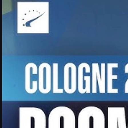
skins ekonomisi
Boombl4'ın IEM Cologne Major dönüşü, BetBoom'un mucize
koşusu ve CS2 csgo skins ekonomisiyle ilgili detaylı Türkçe
analiz.
Haziran 17, 2026
tarafından
David William
Daha fazla gör