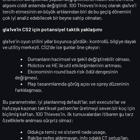
algısını ciddi anlamda değiştirdi. 100 Thieves'in koç olarak gla1ve'i
tercih etmesinin en büyük artılarından biri de bu
geçiş dönemini
çok iyi analiz edebilecek
bir beyne sahip olmaları.
gla1ve'in CS2 için potansiyel taktik yaklaşımı
gla1ve'in oyun stilini yıllar boyunca gördük:
kontrollü, bilgiye dayalı
ve utility merkezli
. CS2'de ise şunlar öne çıkıyor:
Dumanların
hacimsel ve şekil değiştirebilir
olması,
Molotov ve HE ile util etkileşimlerinin artması,
Ekonominin round bazlı risk ödül dengesinin
değişmesi,
Map tasarımlarında görüş açısı ve sprey düzeninin
farklılaşması.
Bu parametreler,
iyi planlanmış default'lar, set execute'lar ve
hafızaya kazınan taktiksel pattern'ler
üretmeyi seven bir koç için
biçilmiş kaftan. 100 Thieves'in, ilk turnuvalardan itibaren şu tarz
özelliklerle anılması sürpriz olmaz:
Oldukça temiz ve sistemli
nade usage
,
Rakibe nefes aldırmayan, info odaklı CT setup'ları,