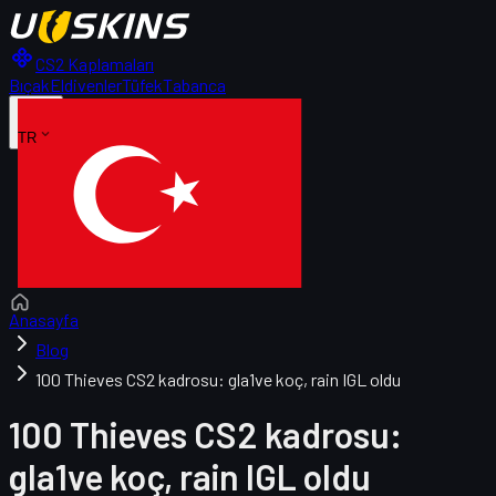
CS2 Kaplamaları
Bıçak
Eldivenler
Tüfek
Tabanca
TR
Anasayfa
Blog
100 Thieves CS2 kadrosu: gla1ve koç, rain IGL oldu
100 Thieves CS2 kadrosu:
gla1ve koç, rain IGL oldu