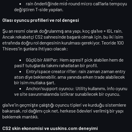
rain önderliğinde
mid-round micro call
'larla tempoyu
değiştiren T-side yapıları.
Olası oyuncu profilleri ve rol dengesi
Şu an resmi olarak doğrulanmış ana yapı,
koç gla1ve + IGL rain
.
Ancak rekabetçi CS2 sahnesinde başarılı olmak için, bu iki isim
etrafında doğru rol dengesinin kurulması gerekiyor. Teoride 100
Thieves'in şunlara ihtiyacı olacak:
Güçlü bir AWPer
: Hem agresif pick alabilen hem de
pasif tutuşlarda takımı rahatlatan bir profil.
Entry/space creator rifler
: rain zaman zaman entry
atsın diye beklenebilir, ama yanında erken trade alabilecek
bir isim mutlaka şart.
Anchor/support oyuncu
: Utility kullanımı, info oyunu
ve site savunmalarında istikrar sunabilecek bir oyuncu.
gla1ve'in geçmişte çalıştığı oyuncu tipleri ve kurduğu sistemlere
bakarsak,
rol dağlımı çok net, herkese ödevleri verilmiş bir yapı
beklemek mantıklı.
CS2 skin ekonomisi ve uuskins.com deneyimi