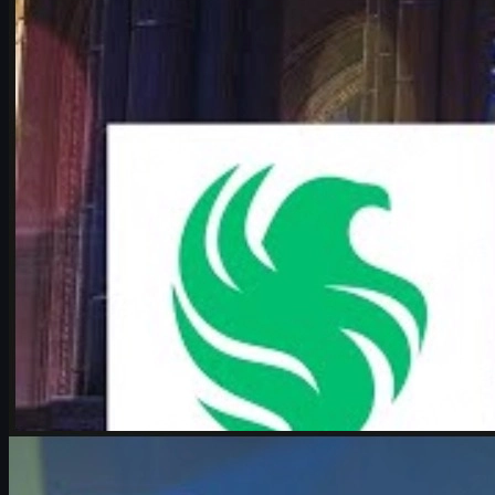
karrigan vs ropz rekabeti, harita havuzu, taktik analiz ve CS2 skin
önerileri.
Haziran 17, 2026
tarafından
Michael
Johnson
Counter-Strike 2
Haziran 17, 2026
Boombl4 röportajı: Counter-Strike, kariyer ve CS2 cs