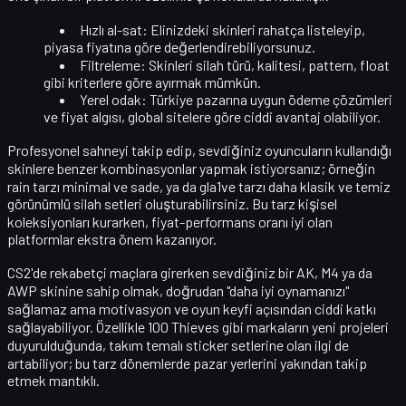
Hızlı al-sat
: Elinizdeki skinleri rahatça listeleyip,
piyasa fiyatına göre değerlendirebiliyorsunuz.
Filtreleme
: Skinleri silah türü, kalitesi, pattern, float
gibi kriterlere göre ayırmak mümkün.
Yerel odak
: Türkiye pazarına uygun ödeme çözümleri
ve fiyat algısı, global sitelere göre ciddi avantaj olabiliyor.
Profesyonel sahneyi takip edip, sevdiğiniz oyuncuların kullandığı
skinlere benzer kombinasyonlar yapmak istiyorsanız; örneğin
rain tarzı minimal ve sade, ya da gla1ve tarzı daha klasik ve temiz
görünümlü silah setleri oluşturabilirsiniz. Bu tarz kişisel
koleksiyonları kurarken, fiyat-performans oranı iyi olan
platformlar ekstra önem kazanıyor.
CS2'de rekabetçi maçlara girerken sevdiğiniz bir AK, M4 ya da
AWP skinine sahip olmak, doğrudan "daha iyi oynamanızı"
sağlamaz ama motivasyon ve oyun keyfi açısından ciddi katkı
sağlayabiliyor. Özellikle 100 Thieves gibi markaların yeni projeleri
duyurulduğunda, takım temalı sticker setlerine olan ilgi de
artabiliyor; bu tarz dönemlerde pazar yerlerini yakından takip
etmek mantıklı.