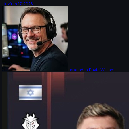
Haziran 17, 2026
tarafından
David William
Counter-Strike 2
Haziran 17, 2026
HeavyGod Röportajı: G2, Cologne Major ve CS Skins
Ekonomisi
HeavyGod, G2’nin IEM Cologne Major 2026 yolculuğunu, LANXESS
sahnesine hazırlığını, takım rutinlerini ve CS2 skins ekonomisini
anlatıyor.
Haziran 17, 2026