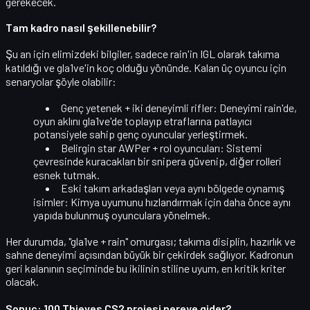
gerekecek.
Tam kadro nasıl şekillenebilir?
Şu an için elimizdeki bilgiler, sadece
rain'in IGL olarak takıma
katıldığı
ve
gla1ve'in koç olduğu
yönünde. Kalan üç oyuncu için
senaryolar şöyle olabilir:
Genç yetenek + iki deneyimli rifler
: Deneyimi rain'de,
oyun aklını gla1ve'de toplayıp etraflarına patlayıcı
potansiyele sahip genç oyuncular yerleştirmek.
Belirgin star AWPer + rol oyuncuları
: Sistemi
çevresinde kuracakları bir snipera güvenip, diğer rolleri
esnek tutmak.
Eski takım arkadaşları veya aynı bölgede oynamış
isimler
: Kimya uyumunu hızlandırmak için daha önce aynı
yapıda bulunmuş oyunculara yönelmek.
Her durumda, "gla1ve + rain" omurgası; takıma
disiplin, hazırlık ve
sahne deneyimi
açısından büyük bir çekirdek sağlıyor. Kadronun
geri kalanının seçiminde bu ikilinin stiline uyum, en kritik kriter
olacak.
Sonuç: 100 Thieves CS2 projesi nereye gider?