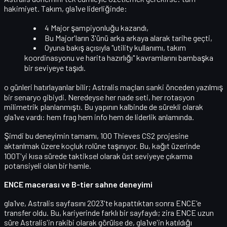
hakimiyet
. Takım, gla1ve liderliğinde:
4 Major şampiyonluğu
kazandı,
Bu Major'ların
3'ünü
arka arkaya alarak tarihe geçti,
Oyuna bakış açısıyla "utility kullanımı, takım
koordinasyonu ve harita hazırlığı" kavramlarını bambaşka
bir seviyeye taşıdı.
o günleri hatırlayanlar bilir; Astralis maçları sanki önceden yazılmış
bir
senaryo
gibiydi. Neredeyse her nade seti, her rotasyon
milimetrik planlanmıştı. Bu yapının kalbinde de sürekli olarak
gla1ve
vardı: hem frag hem info hem de liderlik anlamında.
Şimdi bu deneyimin tamamı,
100 Thieves CS2 projesine
aktarılmak üzere koçluk rolüne taşınıyor
. Bu, kağıt üzerinde
100T'yi kısa sürede taktiksel olarak üst seviyeye çıkarma
potansiyeli olan bir hamle.
ENCE macerası ve B-tier sahne deneyimi
gla1ve, Astralis sayfasını 2023'te kapattıktan sonra
ENCE
'e
transfer oldu. Bu, kariyerinde farklı bir sayfaydı; zira ENCE uzun
süre Astralis'in rakibi olarak görülse de, gla1ve'in katıldığı