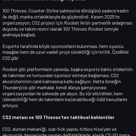
100 Thieves, Counter-Strike sahnesine dönüşünü sadece kadro
ile değil,
marka ortaklıklarıyla
da güçlendirdi. Kasım 2025'te
organizasyon, CS2 projesi için
Roobet
ile bir
partnerlik anlaşması
duyurdu ve takım resmi olarak
100 Thieves Roobet
ismiyle
anılmaya başladı.
Esports tarafında böyle sponsorların bulunması, hem oyuncu
maaşları hem de uzun vadeli proje sürekliliği için kritik. Özellikle
CS2 gibi
Roobet gibi platformların yanında, başka
esports bahis sitelerinin
de takımları ve turnuvaları sponsor etmeye başlaması, CS2
ekosisteminin canlı kalmasına katkı sağlıyor. Hatta örneğin
Thunderpick gibi markalar, kendi dünya şampiyonası
organizasyonları ile sahnede yer alıyor. Bu tür etkinlikler, hem
izlenebilirliği hem de takımların kazanabileceği ödül havuzlarını
artırıyor.
CS2 metası ve 100 Thieves'ten taktiksel beklentiler
CS2, duman mekaniği, sub-tick yapısı, hitbox hissiyatı ve
ekonomik dengesinde yapılan değişikliklerle, klasik CS:GO meta