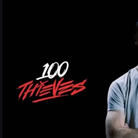
100 Thieves\'in CS2 sahnesine geri dönüşü
gla1ve\'in efsane kariyeri ve yeni koçluk rolü
Astralis dönemi: gla1ve\'in altin cagi
ENCE macerasi ve B-tier sahne deneyimi
rain\'in 100 Thieves\'te IGL rolüne gecisi
100 Thieves Roobet ortakligi ve planlar
CS2 metasi ve 100 Thieves\'ten taktiksel beklentiler
CS2 skin ekonomisi ve uuskins.com deneyimi
Olası ligler, turnuvalar ve roster senaryolari
Sonuc: 100 Thieves CS2 projesi nereye gider?
100 Thieves'in CS2 sahnesine geri dönüşü
Uzun süre Counter-Strike sahnesinden uzak kalan
100 Thieves
,
sonunda
CS2
ile geri dönüşünü yaptı. Organizasyon, geri dönüşün
sıradan bir proje olmadığını göstermek için ilk andan itibaren
büyük hamleler açıkladı: FaZe efsanesi
Håvard "rain" Nygaard
transferi ve hemen ardından
Lukas "gla1ve" Rossander
'ın
baş koç
olarak imzalanması.
Bu iki hamle, kağıt üzerinde yeni bir marka denemesi değil;
şampiyonluk odaklı
bir proje olduğunun net işareti. Hem
Astralis'in beyni olarak tanıdığımız gla1ve hem de FaZe ile Major