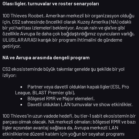
Olası ligler, turnuvalar ve roster senaryoları
100 Thieves Roobet,
Amerikan merkezli
bir organizasyon olduğu
için, CS2 sahnesinde öncelikli olarak
Kuzey Amerika (NA)
odaklı
bir yol haritası izlemeleri bekleniyor. Ancak rain ve gla1ve gibi
özellikle Avrupa ile daha çok bağdaştırdığımız oyuncuların varlığı,
ULUSLARARASI karışık bir program
ihtimalini de gündeme
getiriyor.
NA ve Avrupa arasında dengeli program
CS2 ekosisteminde büyük takımlar genelde şu şekilde bir yol
izliyor:
Partner veya davetli oldukları
kapalı ligler
(ESL Pro
League, BLAST Premier gibi),
Bölgesel RMR ve Major elemeleri,
Davetli oldukları LAN turnuvalar ve show etkinlikler.
100 Thieves'in uzun vadede hedefi, bu
tier-1 sabit ekosistemin
bir
parçası olmak olacak. NA merkezli olmaları; bölgesel RMR ve bazı
ligler açısından avantaj sağlasa da, Avrupa merkezli LAN
etkinliklerine düzenli katılım için yoğun bir seyahat programı