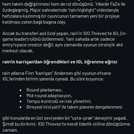
hem takım değiştirmesi hem de rol dönüşümü
. Yıllardır FaZe ile
özdeşleşmiş, Major sahnelerinde "rain highlight" videolarıyla
hafızalara kazınmış bir oyuncunun
tamamen yeni bir projeye
katılması zaten başlı başına olay.
Ancak bu transferi asıl özel yapan, rain'in 100 Thieves'te
IGL (in-
game leader)
rolünü üstlenmesi. Yani sahada artık sadece
entry/space creator değil, aynı zamanda
oyunun stratejik akıl
merkezi
olacak.
rain'in karrigan'dan öğrendikleri ve IGL öğrenme eğrisi
rain yıllarca
Finn "karrigan" Andersen
gibi oyunun efsane
IGL'lerinden birinin yanında oynadı. Bu süre boyunca:
Round planlaması,
Mid-round adaptasyon,
Tempo kontrolü ve risk yönetimi,
Bireysel inisiyatif ile takım planının dengelenmesi
gibi konularda en üst seviyeden bir "usta-çırak" deneyimi yaşadı.
Şimdi bu birikimi, 100 Thieves'te
kendi liderlik stiline
dönüştürme
zamanı.