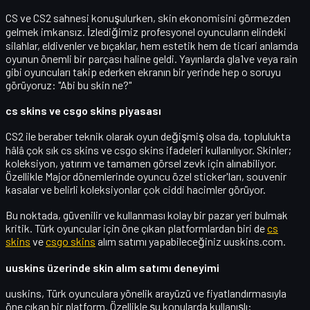
CS ve CS2 sahnesi konuşulurken,
skin ekonomisi
ni görmezden
gelmek imkansız. İzlediğimiz profesyonel oyuncuların elindeki
silahlar, eldivenler ve bıçaklar, hem estetik hem de ticari anlamda
oyunun önemli bir parçası haline geldi. Yayınlarda gla1ve veya rain
gibi oyuncuları takip ederken ekranın bir yerinde hep o soruyu
görüyoruz: "Abi bu skin ne?"
cs skins ve csgo skins piyasası
CS2 ile beraber teknik olarak oyun değişmiş olsa da, toplulukta
hâlâ çok sık
cs skins
ve
csgo skins
ifadeleri kullanılıyor. Skinler;
koleksiyon, yatırım ve tamamen görsel zevk için alınabiliyor.
Özellikle Major dönemlerinde oyuncu özel sticker'ları, souvenir
kasalar ve belirli koleksiyonlar çok ciddi hacimler görüyor.
Bu noktada, güvenilir ve kullanması kolay bir pazar yeri bulmak
kritik. Türk oyuncular için öne çıkan platformlardan biri de
cs
skins
ve
csgo skins
alım satımı yapabileceğiniz uuskins.com.
uuskins üzerinde skin alım satımı deneyimi
uuskins, Türk oyunculara yönelik arayüzü ve fiyatlandırmasıyla
öne çıkan bir platform. Özellikle şu konularda kullanışlı: