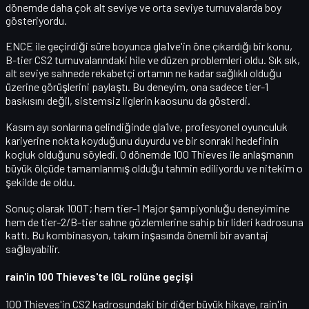
dönemde daha çok
alt seviye ve orta seviye turnuvalarda
boy
gösteriyordu.
ENCE ile geçirdiği süre boyunca gla1ve'in öne çıkardığı bir konu,
B-tier CS2 turnuvalarındaki hile ve düzen problemleri
oldu. Sık sık,
alt seviye sahnede rekabetçi ortamın ne kadar sağlıklı olduğu
üzerine görüşlerini paylaştı. Bu deneyim, ona sadece tier-1
baskısını değil,
sistemsiz liglerin kaosunu
da gösterdi.
Kasım ayı sonlarına gelindiğinde gla1ve,
profesyonel oyunculuk
kariyerine nokta koyduğunu
duyurdu ve bir sonraki hedefinin
koçluk
olduğunu söyledi. O dönemde 100 Thieves ile anlaşmanın
büyük ölçüde tamamlanmış olduğu tahmin ediliyordu ve nitekim o
şekilde de oldu.
Sonuç olarak 100T; hem
tier-1 Major şampiyonluğu deneyimine
hem de
tier-2/B-tier sahne gözlemlerine
sahip bir lideri kadrosuna
kattı. Bu kombinasyon, takım inşasında önemli bir avantaj
sağlayabilir.
rain'in 100 Thieves'te IGL rolüne geçişi
100 Thieves'in CS2 kadrosundaki bir diğer büyük hikaye,
rain'in