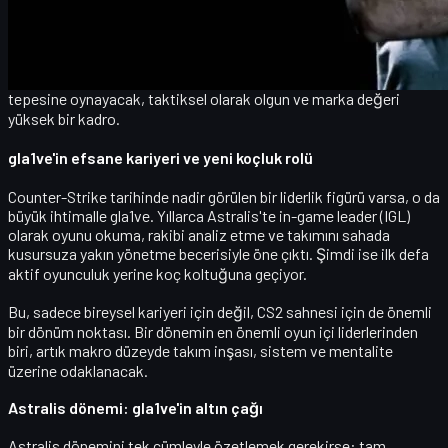
kaldırmış olan rain, süperstar statüsünde ve deneyim olarak
oyunun zirvesini görmüş isimler.
100 Thieves tarafı bu dönüşü "yeni bir çağın başlangıcı" gibi
konumlarken; toplulukta da beklenti benzer: CS2 sahnesinin en
tepesine oynayacak, taktiksel olarak olgun ve marka değeri
yüksek bir kadro.
gla1ve'in efsane kariyeri ve yeni koçluk rolü
Counter-Strike tarihinde nadir görülen bir liderlik figürü varsa, o da
büyük ihtimalle
gla1ve
. Yıllarca Astralis'te
in-game leader (IGL)
olarak oyunu okuma, rakibi analiz etme ve takımını sahada
kusursuza yakın yönetme becerisiyle öne çıktı. Şimdi ise ilk defa
aktif oyunculuk yerine koç koltuğuna
geçiyor.
Bu, sadece bireysel kariyeri için değil, CS2 sahnesi için de önemli
bir dönüm noktası. Bir dönemin en önemli oyun içi liderlerinden
biri, artık
makro düzeyde takım inşası, sistem ve mentalite
üzerine odaklanacak.
Astralis dönemi: gla1ve'in altın çağı
Astralis dönemini tek cümleyle özetlemek gerekirse:
tam