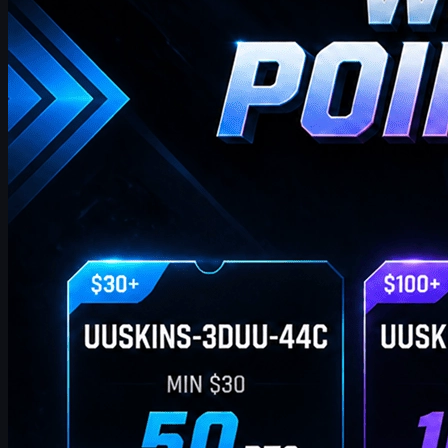
burada bu hafta için en yeni ve en kapsamlı UUSKINS Hediye
Puanı Kodlarını bulacaksınız. Size ekstra Hediye Puanları sunmak
için bu sayfayı haftalık olarak güncelliyoruz. Siparişiniz ilgili tutarı
karşıladığı sürece, puanları kullanmak ve bunları mağazada en
sevdiğiniz CS2 skinleriyle değiştirmek için aşağıdaki kodları
kullanabilirsiniz!
Nisan 20, 2026