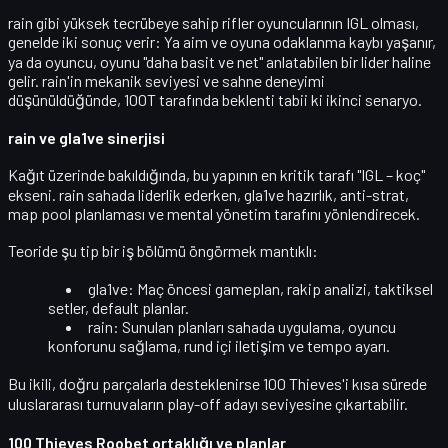
rain gibi yüksek tecrübeye sahip rifler oyuncularının IGL olması,
genelde iki sonuç verir: Ya aim ve oyuna odaklanma kaybı yaşanır,
ya da oyuncu, oyunu "daha basit ve net" anlatabilen bir lider haline
gelir. rain'in mekanik seviyesi ve sahne deneyimi
düşünüldüğünde, 100T tarafında beklenti tabii ki ikinci senaryo.
rain ve gla1ve sinerjisi
Kağıt üzerinde bakıldığında, bu yapının en kritik tarafı
"IGL – koç"
ekseni
. rain sahada liderlik ederken, gla1ve
hazırlık, anti-strat,
map pool planlaması ve mental yönetim
tarafını yönlendirecek.
Teoride şu tip bir iş bölümü öngörmek mantıklı:
gla1ve
: Maç öncesi gameplan, rakip analizi, taktiksel
setler, default planlar.
rain
: Sunulan planları sahada uygulama, oyuncu
konforunu sağlama, rund içi iletişim ve tempo ayarı.
Bu ikili, doğru parçalarla desteklenirse 100 Thieves'i kısa sürede
uluslararası turnuvaların play-off adayı
seviyesine çıkartabilir.
100 Thieves Roobet ortaklığı ve planlar