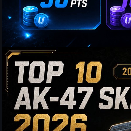
tarafından
William Miller
Counter-Strike 2
Mayıs 20, 2026
2026'da Satın Almaya Değer En İyi 10 AK-47 Skini:
Bütçe Dostu Seçeneklerden Koleksiyonluk Önerilere
2026'da satın almaya değer en iyi 10 AK-47 skinini keşfedin; bütçe
dostu seçeneklerden üst düzey koleksiyonluk tercihlere kadar. Bu
kılavuz, CS2 oyuncularının envanterleri için en iyi AK-47 skinini
seçmelerine yardımcı olmak amacıyla stil, fiyat seviyesi, aşınma,
piyasa değeri ve satın alma ipuçlarını karşılaştırır.
Mayıs 20, 2026