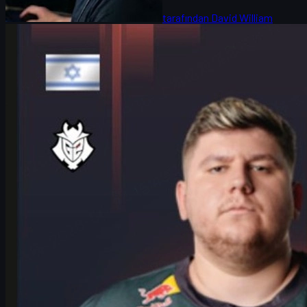
tarafından
David William
Counter-Strike 2
Haziran 17, 2026
HeavyGod Röportajı: G2, Cologne Major ve CS Skins
Ekonomisi
HeavyGod, G2’nin IEM Cologne Major 2026 yolculuğunu, LANXESS
sahnesine hazırlığını, takım rutinlerini ve CS2 skins ekonomisini
anlatıyor.
Haziran 17, 2026