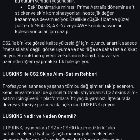
bu durum yeniden yaşanabilir.
Eski Danimarka mirası:
Prime Astralis dönemine ait
sticker ve skin kombinasyonları, nostaljik değer
kazanmaya devam ediyor. Özellikle düşük float ve güzel
pattern’li M4A1-S, AK-47 veya AWP kombinasyonları
koleksiyoncular için cazip.
CS2 ile birlikte görsel kalite yükseldiği için, oyuncular artık sadece
"meta silaha" değil,
görsel uyuma ve nadirliğe
de daha fazla dikkat
ediyor. Bu noktada güvenli ve kullanımı kolay bir pazar yeri
üzerinden işlem yapmak kritik hale geliyor.
UUSKINS ile CS2 Skins Alım-Satım Rehberi
Profesyonel sahnede yaşanan tüm bu değişimleri takip ederken,
kendi envanterinizi de güncel tutmak istiyorsanız,
CS2 skins alım-
satımı
için güvenilir platformlara ihtiyaç duyarsınız. İşte burada
devreye, Türkiye pazarına da açık olan UUSKINS giriyor.
UUSKINS Nedir ve Neden Önemli?
UUSKINS, oyunculara
CS2 ve CS:GO kozmetiklerini
alıp
satabilecekleri, fiyat karşılaştırması yapabilecekleri ve
envanterlerini optimize edebilecekleri bir pazar alanı sunar.