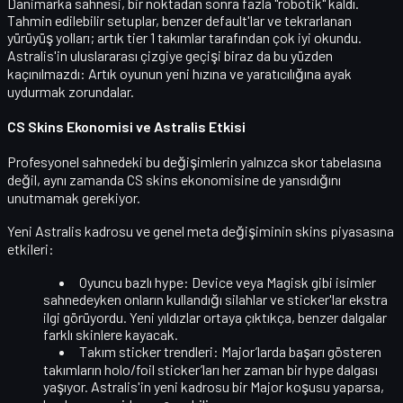
Danimarka sahnesi, bir noktadan sonra fazla "robotik" kaldı.
Tahmin edilebilir setuplar, benzer default'lar ve tekrarlanan
yürüyüş yolları; artık tier 1 takımlar tarafından çok iyi okundu.
Astralis'in uluslararası çizgiye geçişi biraz da bu yüzden
kaçınılmazdı:
Artık oyunun yeni hızına ve yaratıcılığına ayak
uydurmak zorundalar.
CS Skins Ekonomisi ve Astralis Etkisi
Profesyonel sahnedeki bu değişimlerin yalnızca skor tabelasına
değil, aynı zamanda
CS skins ekonomisine
de yansıdığını
unutmamak gerekiyor.
Yeni Astralis kadrosu ve genel meta değişiminin skins piyasasına
etkileri:
Oyuncu bazlı hype:
Device veya Magisk gibi isimler
sahnedeyken onların kullandığı silahlar ve sticker'lar ekstra
ilgi görüyordu. Yeni yıldızlar ortaya çıktıkça, benzer dalgalar
farklı skinlere kayacak.
Takım sticker trendleri:
Major’larda başarı gösteren
takımların holo/foil sticker’ları her zaman bir hype dalgası
yaşıyor. Astralis'in yeni kadrosu bir Major koşusu yaparsa,