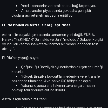
Yerel sponsorlar ve taraftarlarla bağ kopmuyor,
Ama transfer piyasasında çok daha geniş bir
uluslararası yetenek havuzuna
erişiliyor.
FURIA Modeli ve Astralis Karşılaştırması
Astralis'in bu yaklaşımı aslında tamamen yeni değil.
FURIA
,
Mareks "YEKINDAR" Galinskis ve Danil "molodoy" Golubenko gibi
oyuncuları kadrosuna katarak benzer bir modeli önceden test
etmişti.
FURIA'nın yaptığı şuydu:
Çoğunluğu Brezilyalı oyunculardan oluşan çekirdeği
korudu.
Yüksek Brezilya buyout'ları nedeniyle yerel transfer
pazarında tıkanınca,
Avrupa ve CIS bölgesine açıldı
.
Yabancı oyuncularla takımın tavana çarpmasını
önleyip tekrar dünya elitine döndü.
Astralis için tablo biraz farklı:
Danimarka piyasasında hâlâ alınabilecek isimler var –