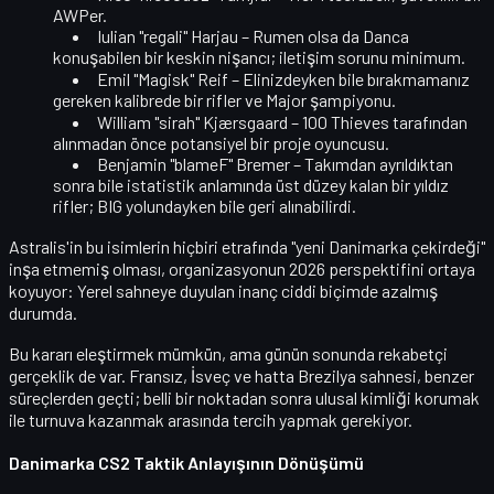
AWPer.
Iulian "regali" Harjau
– Rumen olsa da
Danca
konuşabilen
bir keskin nişancı; iletişim sorunu minimum.
Emil "Magisk" Reif
– Elinizdeyken bile bırakmamanız
gereken kalibrede bir rifler ve Major şampiyonu.
William "sirah" Kjærsgaard
– 100 Thieves tarafından
alınmadan önce potansiyel bir proje oyuncusu.
Benjamin "blameF" Bremer
– Takımdan ayrıldıktan
sonra bile istatistik anlamında üst düzey kalan bir yıldız
rifler; BIG yolundayken bile geri alınabilirdi.
Astralis'in bu isimlerin hiçbiri etrafında "yeni Danimarka çekirdeği"
inşa etmemiş olması, organizasyonun 2026 perspektifini ortaya
koyuyor:
Yerel sahneye duyulan inanç ciddi biçimde azalmış
durumda.
Bu kararı eleştirmek mümkün, ama günün sonunda
rekabetçi
gerçeklik
de var. Fransız, İsveç ve hatta Brezilya sahnesi, benzer
süreçlerden geçti; belli bir noktadan sonra ulusal kimliği korumak
ile turnuva kazanmak arasında tercih yapmak gerekiyor.
Danimarka CS2 Taktik Anlayışının Dönüşümü