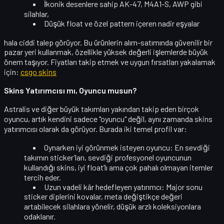
İkonik desenlere sahip AK-47, M4A1-S, AWP gibi
silahlar,
Düşük float ve özel pattern içeren nadir eşyalar
hala ciddi talep görüyor. Bu ürünlerin alım-satımında güvenilir bir
pazar yeri kullanmak, özellikle yüksek değerli işlemlerde büyük
önem taşıyor. Fiyatları takip etmek ve uygun fırsatları yakalamak
için:
csgo skins
Skins Yatırımcısı mı, Oyuncu musun?
Astralis ve diğer büyük takımları yakından takip eden birçok
oyuncu, artık kendini sadece "oyuncu" değil, aynı zamanda
skins
yatırımcısı
olarak da görüyor. Burada iki temel profil var:
Oynarken iyi görünmek isteyen oyuncu:
En sevdiği
takımın sticker’ları, sevdiği profesyonel oyuncunun
kullandığı skins, iyi float’lı ama çok pahalı olmayan itemler
tercih eder.
Uzun vadeli kâr hedefleyen yatırımcı:
Major sonu
sticker diplerini kovalar, meta değiştikçe değeri
artabilecek silahlara yönelir, düşük arzlı koleksiyonlara
odaklanır.