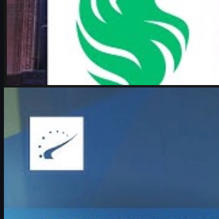
tarafından
Michael
Johnson
Counter-Strike 2
Haziran 17, 2026
Boombl4 röportajı: Counter-Strike, kariyer ve CS2 cs
skins ekonomisi
Boombl4'ın IEM Cologne Major dönüşü, BetBoom'un mucize
koşusu ve CS2 csgo skins ekonomisiyle ilgili detaylı Türkçe
analiz.
Haziran 17, 2026