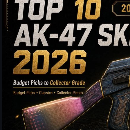
Bütçe Dostu Seçeneklerden Koleksiyonluk Önerilere
2026'da satın almaya değer en iyi 10 AK-47 skinini keşfedin; bütçe
dostu seçeneklerden üst düzey koleksiyonluk tercihlere kadar. Bu
kılavuz, CS2 oyuncularının envanterleri için en iyi AK-47 skinini
seçmelerine yardımcı olmak amacıyla stil, fiyat seviyesi, aşınma,
piyasa değeri ve satın alma ipuçlarını karşılaştırır.
Mayıs 20, 2026