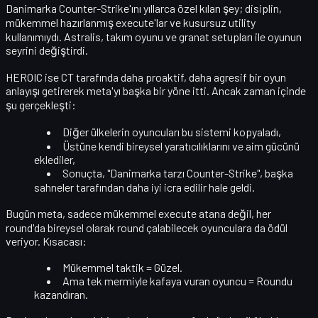
Danimarka Counter-Strike'ını yıllarca özel kılan şey; disiplin,
mükemmel hazırlanmış execute'lar ve kusursuz utility
kullanımıydı. Astralis,
takım oyunu ve granat setupları
ile oyunun
seyrini değiştirdi.
HEROIC ise CT tarafında
daha proaktif, daha agresif
bir oyun
anlayışı getirerek meta'yı başka bir yöne itti. Ancak zaman içinde
şu gerçekleşti:
Diğer ülkelerin oyuncuları bu sistemi kopyaladı,
Üstüne kendi
bireysel yaratıcılıklarını ve aim gücünü
eklediler,
Sonuçta, "Danimarka tarzı Counter-Strike", başka
sahneler tarafından daha iyi icra edilir hale geldi.
Bugün meta, sadece mükemmel execute atana değil,
her
round'da bireysel olarak round çalabilecek oyunculara
da ödül
veriyor. Kısacası:
Mükemmel taktik = Güzel.
Ama tek mermiyle kafaya vuran oyuncu = Roundu
kazandıran.