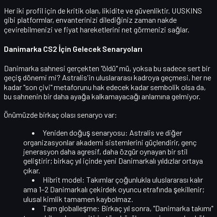
Her iki profil için de kritik olan,
likidite ve güvenlik
tir. UUSKINS
gibi platformlar, envanterinizi dilediğiniz zaman nakde
çevirebilmenizi ve fiyat hareketlerini net görmenizi sağlar.
Danimarka CS2 İçin Gelecek Senaryoları
Danimarka sahnesi gerçekten "öldü" mü, yoksa bu sadece sert bir
geçiş dönemi mi? Astralis'in uluslararası kadroya geçmesi, her ne
kadar "son çivi" metaforunu hak edecek kadar sembolik olsa da,
bu sahnenin bir daha ayağa kalkamayacağı anlamına gelmiyor.
Önümüzde birkaç olası senaryo var:
Yeniden doğuş senaryosu:
Astralis ve diğer
organizasyonlar akademi sistemlerini güçlendirir, genç
jenerasyon daha agresif, daha özgür oynayan bir stil
geliştirir; birkaç yıl içinde yeni Danimarkalı yıldızlar ortaya
çıkar.
Hibrit model:
Takımlar çoğunlukla uluslararası kalır
ama
1–2 Danimarkalı çekirdek oyuncu
etrafında şekillenir;
ulusal kimlik tamamen kaybolmaz.
Tam globalleşme:
Birkaç yıl sonra, "Danimarka takımı"