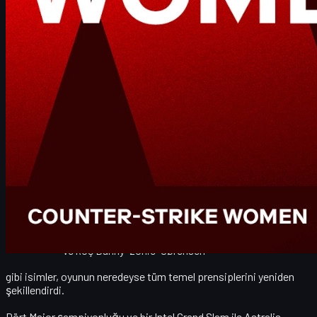
Bu dönüşümün
CS skins
ve seyirci ekonomisine
etkisini,
Ve oyuncular için
CS2 skins alım-satımında
dikkat
edilmesi gereken noktaları
detaylı şekilde inceliyoruz.
Astralis Efsanesi ve Danimarka Dominasyon Dönemi
Astralis yıllarca sadece bir takım değildi;
modern Counter-
Strike'ın kitabını yazan organizasyon
olarak görüldü. Özellikle
CS:GO'nun son beş yılında:
Nicolai "device" Reedtz
Emil "Magisk" Reif
Peter "dupreeh" Rasmussen
Andreas "Xyp9x" Højsleth
Lukas "gla1ve" Rossander (oyun içi lider)
Ve koç Danny "zonic" Sørensen
gibi isimler, oyunun neredeyse tüm temel prensiplerini yeniden
şekillendirdi.
Dört Major şampiyonluğu
ve bir
Intel Grand Slam
ile Astralis,