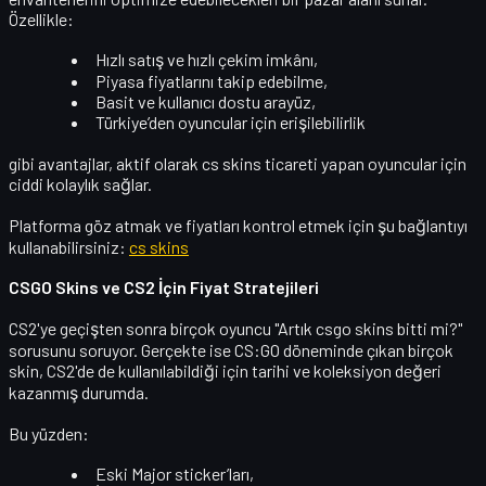
Özellikle:
Hızlı satış ve hızlı çekim imkânı,
Piyasa fiyatlarını takip edebilme,
Basit ve kullanıcı dostu arayüz,
Türkiye’den oyuncular için erişilebilirlik
gibi avantajlar, aktif olarak
cs skins
ticareti yapan oyuncular için
ciddi kolaylık sağlar.
Platforma göz atmak ve fiyatları kontrol etmek için şu bağlantıyı
kullanabilirsiniz:
cs skins
CSGO Skins ve CS2 İçin Fiyat Stratejileri
CS2'ye geçişten sonra birçok oyuncu "Artık
csgo skins
bitti mi?"
sorusunu soruyor. Gerçekte ise CS:GO döneminde çıkan birçok
skin, CS2'de de kullanılabildiği için
tarihi ve koleksiyon değeri
kazanmış durumda.
Bu yüzden:
Eski Major sticker’ları,