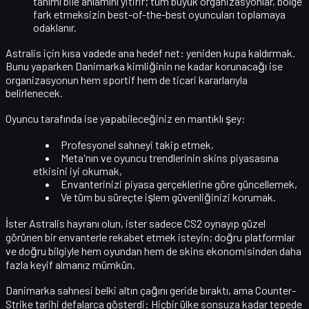
tanımı bile anlamını yitirir; tüm büyük organizasyonlar, bölge
fark etmeksizin best-of-the-best oyuncuları toplamaya
odaklanır.
Astralis için kısa vadede ana hedef net:
yeniden kupa kaldırmak
.
Bunu yaparken Danimarka kimliğinin ne kadar korunacağı ise
organizasyonun hem sportif hem de ticari kararlarıyla
belirlenecek.
Oyuncu tarafında ise yapabileceğiniz en mantıklı şey:
Profesyonel sahneyi takip etmek,
Meta'nın ve oyuncu trendlerinin skins piyasasına
etkisini iyi okumak,
Envanterinizi piyasa gerçeklerine göre güncellemek,
Ve tüm bu süreçte işlem güvenliğinizi korumak.
İster Astralis hayranı olun, ister sadece CS2 oynayıp güzel
görünen bir envanterle rekabet etmek isteyin; doğru platformlar
ve doğru bilgiyle
hem oyundan hem de skins ekonomisinden daha
fazla keyif almanız mümkün
.
Danimarka sahnesi belki altın çağını geride bıraktı, ama Counter-
Strike tarihi defalarca gösterdi:
Hiçbir ülke sonsuza kadar tepede