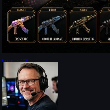
tarafından
Michael
Johnson
Counter-Strike 2
Haziran 17, 2026
CS2 Major Röportajı: max ve 9z’nin Tarihi Underdog
Koşusu
9z kaptanı max ile IEM Cologne Major 2026, FURIA eşleşmesi,
Spirit’e karşı üç uzatma ve Güney Amerika CS2 sahnesinin
yükselişi üzerine detaylı röportaj.
Haziran 17, 2026