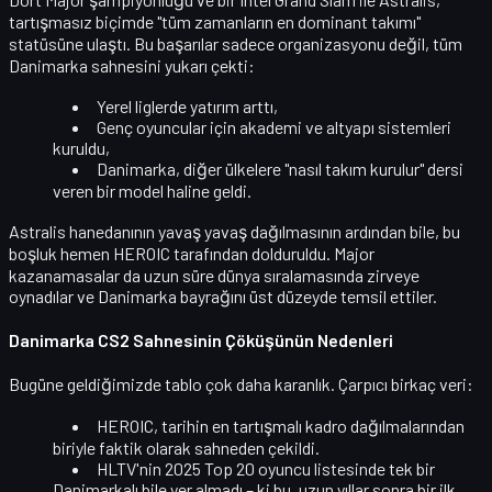
tartışmasız biçimde "tüm zamanların en dominant takımı"
statüsüne ulaştı. Bu başarılar sadece organizasyonu değil, tüm
Danimarka sahnesini
yukarı çekti:
Yerel liglerde yatırım arttı,
Genç oyuncular için akademi ve altyapı sistemleri
kuruldu,
Danimarka, diğer ülkelere "nasıl takım kurulur" dersi
veren bir model haline geldi.
Astralis hanedanının yavaş yavaş dağılmasının ardından bile, bu
boşluk hemen
HEROIC
tarafından dolduruldu. Major
kazanamasalar da uzun süre dünya sıralamasında zirveye
oynadılar ve Danimarka bayrağını üst düzeyde temsil ettiler.
Danimarka CS2 Sahnesinin Çöküşünün Nedenleri
Bugüne geldiğimizde tablo çok daha karanlık. Çarpıcı birkaç veri:
HEROIC,
tarihin en tartışmalı kadro dağılmalarından
biriyle faktik olarak sahneden çekildi.
HLTV'nin 2025 Top 20 oyuncu listesinde
tek bir
Danimarkalı
bile yer almadı – ki bu, uzun yıllar sonra bir ilk.