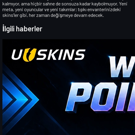
kalmıyor, ama hiçbir sahne de sonsuza kadar kaybolmuyor.
Yeni
meta, yeni oyuncular ve yeni takımlar; tıpkı envanterinizdeki
skins’ler gibi, her zaman değişmeye devam edecek.
İlgili haberler
Counter-Strike 2
Nisan 20, 2026
Merhaba CS2 tüccarları! Haftalık bonus blogumuza
hoş geldiniz!
burada bu hafta için en yeni ve en kapsamlı UUSKINS Hediye
Puanı Kodlarını bulacaksınız. Size ekstra Hediye Puanları sunmak
için bu sayfayı haftalık olarak güncelliyoruz. Siparişiniz ilgili tutarı
karşıladığı sürece, puanları kullanmak ve bunları mağazada en
sevdiğiniz CS2 skinleriyle değiştirmek için aşağıdaki kodları
kullanabilirsiniz!
Nisan 20, 2026