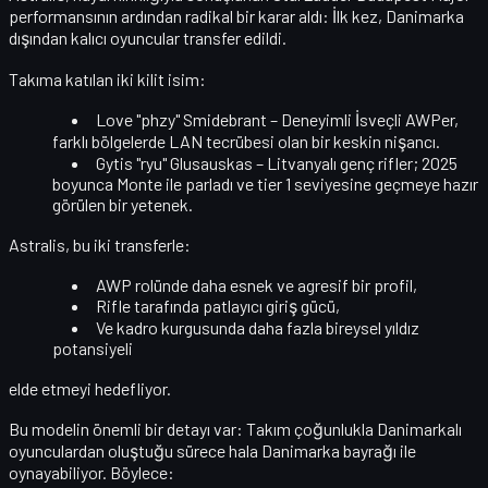
performansının ardından radikal bir karar aldı: İlk kez, Danimarka
dışından
kalıcı
oyuncular transfer edildi.
Takıma katılan iki kilit isim:
Love "phzy" Smidebrant
– Deneyimli İsveçli AWPer,
farklı bölgelerde LAN tecrübesi olan bir keskin nişancı.
Gytis "ryu" Glusauskas
– Litvanyalı genç rifler; 2025
boyunca Monte ile parladı ve tier 1 seviyesine geçmeye hazır
görülen bir yetenek.
Astralis, bu iki transferle:
AWP rolünde daha esnek ve agresif bir profil,
Rifle tarafında patlayıcı giriş gücü,
Ve kadro kurgusunda daha fazla
bireysel yıldız
potansiyeli
elde etmeyi hedefliyor.
Bu modelin önemli bir detayı var: Takım çoğunlukla Danimarkalı
oyunculardan oluştuğu sürece
hala Danimarka bayrağı
ile
oynayabiliyor. Böylece: