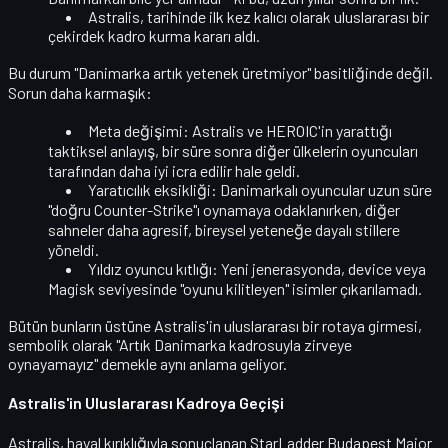
Astralis, tarihinde ilk kez kalıcı olarak
uluslararası bir
çekirdek kadro
kurma kararı aldı.
Bu durum "Danimarka artık yetenek üretmiyor" basitliğinde değil.
Sorun daha karmaşık:
Meta değişimi:
Astralis ve HEROIC'in yarattığı
taktiksel anlayış, bir süre sonra diğer ülkelerin oyuncuları
tarafından daha iyi icra edilir hale geldi.
Yaratıcılık eksikliği:
Danimarkalı oyuncular uzun süre
"doğru Counter-Strike"ı oynamaya odaklanırken, diğer
sahneler daha agresif, bireysel yeteneğe dayalı stillere
yöneldi.
Yıldız oyuncu kıtlığı:
Yeni jenerasyonda, device veya
Magisk seviyesinde "oyunu kilitleyen" isimler çıkarılamadı.
Bütün bunların üstüne Astralis'in uluslararası bir rotaya girmesi,
sembolik olarak "Artık Danimarka kadrosuyla zirveye
oynayamayız" demekle aynı anlama geliyor.
Astralis'in Uluslararası Kadroya Geçişi
Astralis, hayal kırıklığıyla sonuçlanan
StarLadder Budapest Major