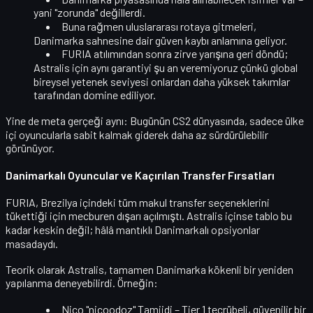
yani "zorunda" değillerdi.
Buna rağmen uluslararası rotaya gitmeleri,
Danimarka sahnesine dair güven kaybı
anlamına geliyor.
FURIA atılımından sonra zirve yarışına geri döndü;
Astralis için aynı garantiyi şu an veremiyoruz çünkü
global
bireysel yetenek seviyesi
onlardan daha yüksek takımlar
tarafından domine ediliyor.
Yine de meta gerçeği aynı: Bugünün CS2 dünyasında, sadece ülke
içi oyuncularla sabit kalmak giderek daha az sürdürülebilir
görünüyor.
Danimarkalı Oyuncular ve Kaçırılan Transfer Fırsatları
FURIA, Brezilya içindeki tüm makul transfer seçeneklerini
tükettiği için mecburen dışarı açılmıştı. Astralis içinse tablo bu
kadar keskin değil; hâlâ mantıklı Danimarkalı opsiyonlar
masadaydı.
Teorik olarak Astralis,
tamamen Danimarka kökenli bir yeniden
yapılanma
deneyebilirdi. Örneğin:
Nico "nicoodoz" Tamjidi
– Tier 1 tecrübeli, güvenilir bir