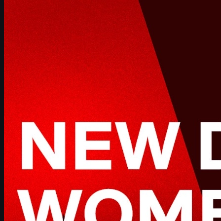
FURIA modeli ve Astralis karşılaştırması
Danimarkalı oyuncular ve kaçırılan transfer fırsatları
Danimarka CS2 taktik anlayışının dönüşümü
CS skins ekonomisi ve Astralis etkisi
UUSKINS ile CS2 skins alım-satım rehberi
Danimarka CS2 için gelecek senaryoları
Astralis ve Danimarka CS2 Sahnesine Genel Bakış
Counter-Strike
tarihinde bazı dönemler var ki, tek bir ülke oyuna
damgasını vuruyor. Uzun yıllar boyunca bu ülke tartışmasız
Danimarka
idi. Astralis ve HEROIC gibi kadrolar hem taktik
derinlikleriyle hem de turnuva başarılarıyla standart belirledi.
Ancak bugün geldiğimiz noktada, Astralis'in
kalıcı olarak
uluslararası bir kadroya geçmesi
, birçok analiste göre Danimarka
Counter-Strike ekosistemi için "son çivi" anlamına geliyor. Bu
yazıda:
Astralis efsanesinin nasıl doğduğunu ve nasıl
bittiğini,
Danimarka sahnesinin neden geriye gittiğini,
Yeni uluslararası Astralis kadrosunun mantığını,