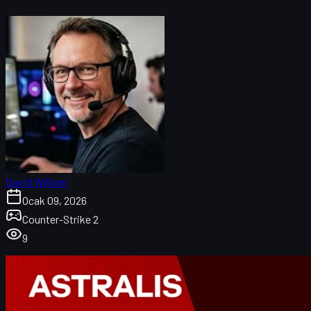
David William
Ocak 09, 2026
Counter-Strike 2
9
Astralis ve Danimarka CS2 sahnesine genel bakış
Astralis efsanesi ve Danimarka dominasyon dönemi
Danimarka CS2 sahnesinin çöküşünün nedenleri
Astralis'in uluslararası kadroya geçişi