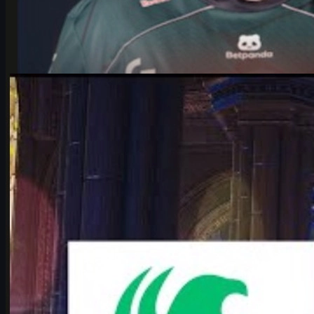
tarafından
Michael
Johnson
Counter-Strike 2
Haziran 17, 2026
IEM Cologne 2026: Falcons vs Vitality maç analizi ve
tahmin
IEM Cologne 2026 Major çeyrek finalinde Falcons vs Vitality.
karrigan vs ropz rekabeti, harita havuzu, taktik analiz ve CS2 skin
önerileri.
Haziran 17, 2026