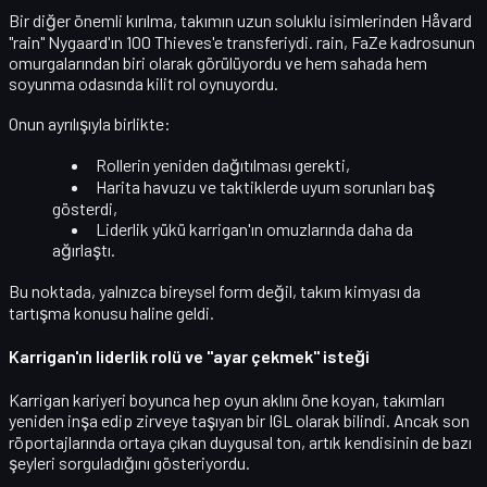
Bir diğer önemli kırılma, takımın uzun soluklu isimlerinden
Håvard
"rain" Nygaard
'ın
100 Thieves
'e transferiydi. rain, FaZe kadrosunun
omurgalarından biri olarak görülüyordu ve hem sahada hem
soyunma odasında
kilit rol
oynuyordu.
Onun ayrılışıyla birlikte:
Rollerin yeniden dağıtılması gerekti,
Harita havuzu ve taktiklerde uyum sorunları baş
gösterdi,
Liderlik yükü karrigan'ın omuzlarında daha da
ağırlaştı.
Bu noktada, yalnızca bireysel form değil,
takım kimyası
da
tartışma konusu haline geldi.
Karrigan'ın liderlik rolü ve "ayar çekmek" isteği
Karrigan kariyeri boyunca hep
oyun aklını
öne koyan, takımları
yeniden inşa edip zirveye taşıyan bir IGL olarak bilindi. Ancak son
röportajlarında ortaya çıkan duygusal ton, artık kendisinin de bazı
şeyleri sorguladığını gösteriyordu.