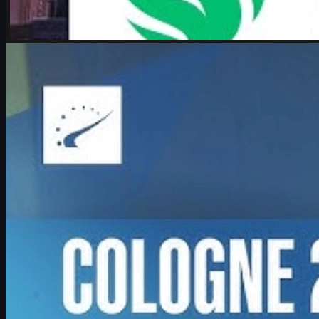
tarafından
Michael
Johnson
Counter-Strike 2
Haziran 17, 2026
Boombl4 röportajı: Counter-Strike, kariyer ve CS2 cs
skins ekonomisi
Boombl4'ın IEM Cologne Major dönüşü, BetBoom'un mucize
koşusu ve CS2 csgo skins ekonomisiyle ilgili detaylı Türkçe
analiz.
Haziran 17, 2026