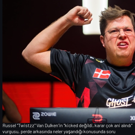
FaZe Clan performans düşüşünün arka planı
Karrigan'ın liderlik rolü ve "ayar çekmek" isteği
Twistzz açıklamaları ve topluluk tartışması
Falcons kadrosu ve kurulacak yeni sinerji
CS2 ekosistemi için anlamı: "Falcons era" mı geliyor?
FaZe Clan'in geleceği ve olası senaryolar
CS2 oyuncuları için skins ekonomisi ve UUSKINS
rehberi
Değerlendirme: Karrigan kariyerinin dönüm
noktasında
Karrigan'ın FaZe'den Falcons'a transferi: Kısa özet
Counter-Strike 2
sahnesi, bir dönemin daha kapanıp yenisinin
açıldığını hissettiren bir haberle sarsıldı:
Finn "karrigan" Andersen
,
yıllardır formasını giydiği
FaZe Clan
'den ayrılarak
Team Falcons
&a;
transfer oldu.
FaZe ile Major zaferi yaşamış, oyunun en saygı duyulan oyun içi
liderlerinden (IGL) biri kabul edilen karrigan'ın bu kararı, hem takım
arkadaşlarını hem de topluluğu hazırlıksız yakaladı. Özellikle
Russel "Twistzz" Van Dulken
'in "
kicked değildi, karar çok ani alındı
"
vurgusu, perde arkasında neler yaşandığı konusunda soru