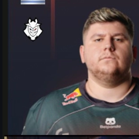
HeavyGod, G2’nin IEM Cologne Major 2026 yolculuğunu, LANXESS
sahnesine hazırlığını, takım rutinlerini ve CS2 skins ekonomisini
anlatıyor.
Haziran 17, 2026
tarafından
Michael
Johnson
Counter-Strike 2
Haziran 17, 2026