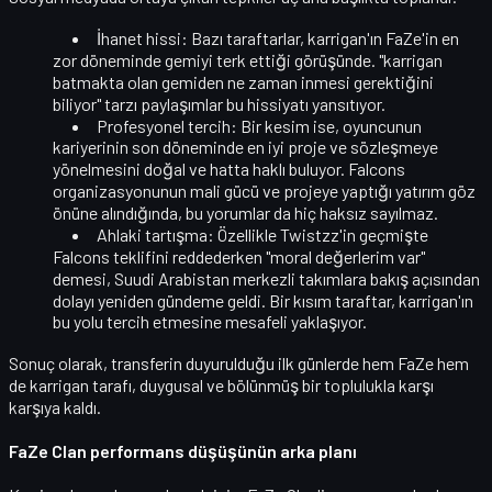
İhanet hissi:
Bazı taraftarlar, karrigan'ın FaZe'in en
zor döneminde gemiyi terk ettiği görüşünde. "karrigan
batmakta olan gemiden ne zaman inmesi gerektiğini
biliyor" tarzı paylaşımlar bu hissiyatı yansıtıyor.
Profesyonel tercih:
Bir kesim ise, oyuncunun
kariyerinin son döneminde en iyi proje ve sözleşmeye
yönelmesini
doğal
ve hatta
haklı
buluyor. Falcons
organizasyonunun mali gücü ve projeye yaptığı yatırım göz
önüne alındığında, bu yorumlar da hiç haksız sayılmaz.
Ahlaki tartışma:
Özellikle
Twistzz'in geçmişte
Falcons teklifini reddederken "moral değerlerim var"
demesi, Suudi Arabistan merkezli takımlara bakış açısından
dolayı yeniden gündeme geldi. Bir kısım taraftar, karrigan'ın
bu yolu tercih etmesine mesafeli yaklaşıyor.
Sonuç olarak, transferin duyurulduğu ilk günlerde hem FaZe hem
de karrigan tarafı,
duygusal ve bölünmüş
bir toplulukla karşı
karşıya kaldı.
FaZe Clan performans düşüşünün arka planı