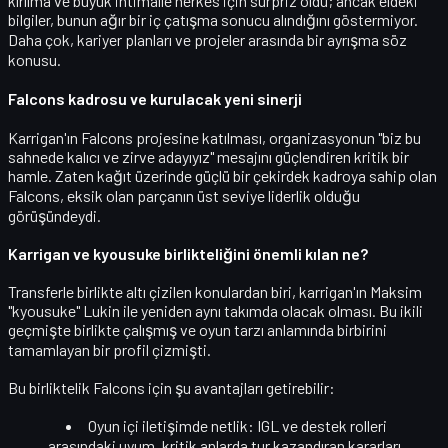
kırılma
ve büyük ihtimalle herkes için sürpriz oldu; ancak eldeki
bilgiler, bunun
ağır bir iç çatışma
sonucu alındığını göstermiyor.
Daha çok, kariyer planları ve projeler arasında bir ayrışma söz
konusu.
Falcons kadrosu ve kurulacak yeni sinerji
Karrigan'ın Falcons projesine katılması, organizasyonun "biz bu
sahnede kalıcı ve zirve adayıyız" mesajını güçlendiren kritik bir
hamle. Zaten kağıt üzerinde
güçlü bir çekirdek
kadroya sahip olan
Falcons, eksik olan parçanın
üst seviye liderlik
olduğu
görüşündeydi.
Karrigan ve kyousuke birlikteliğini önemli kılan ne?
Transferle birlikte altı çizilen konulardan biri, karrigan'ın
Maksim
"kyousuke" Lukin
ile yeniden aynı takımda olacak olması. Bu ikili
geçmişte birlikte çalışmış ve
oyun tarzı anlamında birbirini
tamamlayan
bir profil çizmişti.
Bu birliktelik Falcons için şu avantajları getirebilir:
Oyun içi iletişimde netlik:
IGL ve destek rolleri
arasındaki uyum, kritik anlarda tur kazandıran kararları