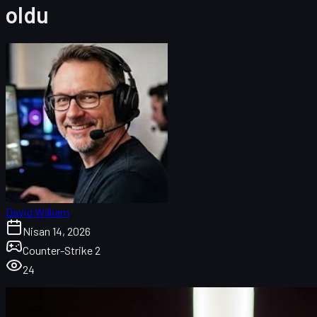
oldu
David William
Nisan 14, 2026
Counter-Strike 2
24
Karrigan'ın FaZe'den Falcons'a transferi: Kısa özet
Transferin arkasındaki şok ve ilk tepkiler