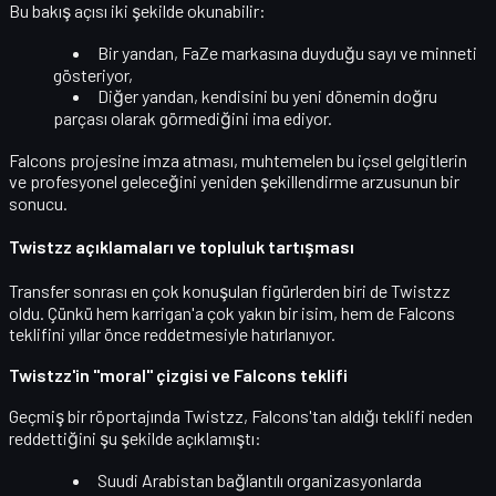
Bu bakış açısı iki şekilde okunabilir:
Bir yandan, FaZe markasına duyduğu
sayı ve minneti
gösteriyor,
Diğer yandan, kendisini bu yeni dönemin
doğru
parçası olarak görmediğini
ima ediyor.
Falcons projesine imza atması, muhtemelen bu içsel gelgitlerin
ve profesyonel geleceğini yeniden şekillendirme arzusunun bir
sonucu.
Twistzz açıklamaları ve topluluk tartışması
Transfer sonrası en çok konuşulan figürlerden biri de
Twistzz
oldu. Çünkü hem karrigan'a çok yakın bir isim, hem de
Falcons
teklifini yıllar önce reddetmesi
yle hatırlanıyor.
Twistzz'in "moral" çizgisi ve Falcons teklifi
Geçmiş bir röportajında Twistzz, Falcons'tan aldığı teklifi neden
reddettiğini şu şekilde açıklamıştı:
Suudi Arabistan bağlantılı organizasyonlarda