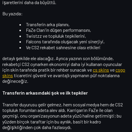
işaretlerini daha da büyüttü.
Bu yazıda:
Transferin arka planını,
FaZe Clan'in düşen performansını,
Twistzz ve topluluk tepkilerini,
Falcons tarafında oluşacak yeni sinerjiyi,
Ve CS2 rekabet sahnesine olası etkileri
detaylı şekilde ele alacağız. Ayrıca yazının son bölümünde,
rekabetçi CS2 oynarken ekonomiyi daha iyi kullanan oyuncular
için
skin
tarafında pratik bir rehber sunacak ve
cs skins
ve
csgo
skins
ticaretini güvenli ve avantajlı yapmanın püf noktalarına
değineceğiz.
Transferin arkasındaki şok ve ilk tepkiler
Transfer duyurusu gelir gelmez, hem sosyal medya hem de CS2
topluluk forumları adeta alev aldı. Karrigan'ın FaZe ile olan
geçmişi, onu organizasyonun adeta
yüzü
haline getirmişti; bu
yüzden birçok taraftar için bu ayrılık, basit bir kadro
değişikliğinden çok daha fazlasıydı.