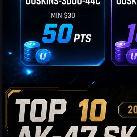
tarafından
William Miller
Counter-Strike 2
Mayıs 20, 2026
2026'da Satın Almaya Değer En İyi 10 AK-47 Skini:
Bütçe Dostu Seçeneklerden Koleksiyonluk Önerilere
2026'da satın almaya değer en iyi 10 AK-47 skinini keşfedin; bütçe
dostu seçeneklerden üst düzey koleksiyonluk tercihlere kadar. Bu
kılavuz, CS2 oyuncularının envanterleri için en iyi AK-47 skinini
seçmelerine yardımcı olmak amacıyla stil, fiyat seviyesi, aşınma,