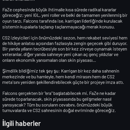
FaZe cephesinde büyük ihtimalle kısa sürede radikal kararlar
göreceğiz; yeni IGL, yeni roller ve belki de tamamen yenilenmiş bir
oyun tarzı. Falcons tarafında ise, karrigan liderliğinde kurulacak
sistemin
kupalarla taçlanıp taçlanmayacağı
merak konusu.
CS2 izleyicileri için önümüzdeki sezon, hem rekabet seviyesi hem
de hikâye anlatısı açısından fazlasıyla zengin geçecek gibi duruyor.
Bir yanda yılların tecrübesiyle son bir kez zirveye oynamak isteyen
veteranlar, diğer yanda sahneye yeni çıkan aç genç yıldızlar ve
onların ekonomik yansımaları olan
skin piyasası
...
Şimdilik bildiğimiz tek şey şu: Karrigan bir kez daha sahnenin
merkezinde ve bu hamleyle, hem kendi mirasını hem de CS2
meta'sını yeniden şekillendirebilecek güçte bir projeye imza attı.
Falcons gerçekten bir "era" başlatabilecek mi, FaZe ne kadar
sürede toparlanacak, skin piyasasında bu gelişmeler nasıl
yansıyacak? Tüm bu soruların cevabını, önümüzdeki büyük
turnuvalarda ve
CS2 sahnesinin doğal evriminde
göreceğiz.
İlgili haberler