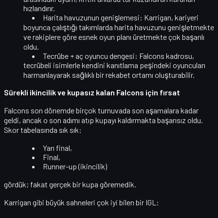
hızlandırır.
Harita havuzunun genişlemesi:
Karrigan, kariyeri
boyunca çalıştığı takımlarda harita havuzunu genişletmekte
ve rakiplere göre esnek oyun planı üretmekte çok başarılı
oldu.
Tecrübe + aç oyuncu dengesi:
Falcons kadrosu,
tecrübeli isimlerle kendini kanıtlama peşindeki oyuncuları
harmanlayarak sağlıklı bir rekabet ortamı oluşturabilir.
Sürekli ikincilik ve kupasız kalan Falcons için fırsat
Falcons son dönemde
birçok turnuvada son aşamalara kadar
geldi
, ancak o son adımı atıp kupayı kaldırmakta başarısız oldu.
Skor tabelasında sık sık:
Yarı final,
Final,
Runner-up (ikincilik)
gördük; fakat
gerçek bir kupa
göremedik.
Karrigan gibi büyük sahneleri çok iyi bilen bir IGL: