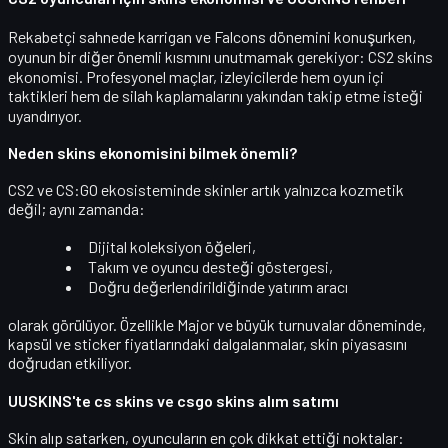
Rekabetçi sahnede karrigan ve Falcons dönemini konuşurken,
oyunun bir diğer önemli kısmını unutmamak gerekiyor:
CS2 skins
ekonomisi
. Profesyonel maçlar, izleyicilerde hem oyun içi
taktikleri hem de
silah kaplamalarını
yakından takip etme isteği
uyandırıyor.
Neden skins ekonomisini bilmek önemli?
CS2 ve CS:GO ekosisteminde skinler artık yalnızca kozmetik
değil; aynı zamanda:
Dijital koleksiyon öğeleri,
Takım ve oyuncu desteği göstergesi,
Doğru değerlendirildiğinde
yatırım aracı
olarak görülüyor. Özellikle Major ve büyük turnuvalar döneminde,
kapsül ve sticker fiyatlarındaki dalgalanmalar, skin piyasasını
doğrudan etkiliyor.
UUSKINS'te cs skins ve csgo skins alım satımı
Skin alıp satarken, oyuncuların en çok dikkat ettiği noktalar: