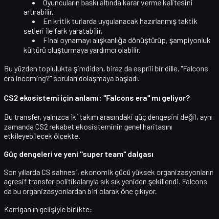
Oyuncuların
baskı altında karar verme
kalitesini
artırabilir,
En kritik turlarda uygulanacak
hazırlanmış taktik
setleri
ile fark yaratabilir,
Final oynamayı alışkanlığa dönüştürüp,
şampiyonluk
kültürü
oluşturmaya yardımcı olabilir.
Bu yüzden toplulukta şimdiden, biraz da esprili bir dille, "
Falcons
era incoming?
" soruları dolaşmaya başladı.
CS2 ekosistemi için anlamı: "Falcons era" mı geliyor?
Bu transfer, yalnızca iki takım arasındaki güç dengesini değil, aynı
zamanda
CS2 rekabet ekosisteminin genel haritasını
etkileyebilecek ölçekte.
Güç dengeleri ve yeni "super team" dalgası
Son yıllarda CS sahnesi, ekonomik gücü yüksek organizasyonların
agresif transfer politikalarıyla sık sık
yeniden şekillendi
. Falcons
da bu organizasyonlardan biri olarak öne çıkıyor.
Karrigan'ın gelişiyle birlikte: