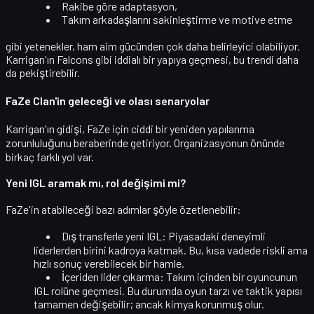
Rakibe göre adaptasyon,
Takım arkadaşlarını sakinleştirme ve motive etme
gibi yetenekler, ham aim gücünden çok daha belirleyici olabiliyor.
Karrigan'ın Falcons gibi iddialı bir yapıya geçmesi, bu trendi daha
da pekiştirebilir.
FaZe Clan'in geleceği ve olası senaryolar
Karrigan'ın gidişi, FaZe için ciddi bir
yeniden yapılanma
zorunluluğunu beraberinde getiriyor. Organizasyonun önünde
birkaç farklı yol var.
Yeni IGL aramak mı, rol değişimi mi?
FaZe'in atabileceği bazı adımlar şöyle özetlenebilir:
Dış transferle yeni IGL:
Piyasadaki deneyimli
liderlerden birini kadroya katmak. Bu, kısa vadede riskli ama
hızlı sonuç verebilecek bir hamle.
İçeriden lider çıkarma:
Takım içinden bir oyuncunun
IGL rolüne geçmesi. Bu durumda oyun tarzı ve taktik yapısı
tamamen değişebilir; ancak kimya korunmuş olur.