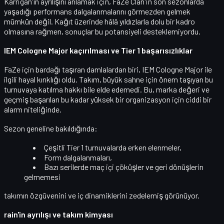
Karrigan'ın ayrılışını anlamak için, FaZe Clan'in son sezonlarda
yaşadığı
performans dalgalanmalarını
görmezden gelmek
mümkün değil. Kağıt üzerinde hâlâ yıldızlarla dolu bir kadro
olmasına rağmen, sonuçlar bu potansiyeli desteklemiyordu.
IEM Cologne Major kaçırılması ve Tier 1 başarısızlıklar
FaZe için bardağı taşıran damlalardan biri,
IEM Cologne Major
ile
ilgili hayal kırıklığı oldu. Takım, büyük sahne için önem taşıyan bu
turnuvaya
katılma hakkı bile elde edemedi
. Bu, marka değeri ve
geçmiş başarıları bu kadar yüksek bir organizasyon için ciddi bir
alarm niteliğinde.
Sezon geneline bakıldığında:
Çeşitli
Tier 1 turnuvalarda erken elenmeler
,
Form dalgalanmaları,
Bazı serilerde
maç içi çöküşler
ve geri dönüşlerin
gelmemesi
takımın özgüvenini ve iç dinamiklerini zedelemiş görünüyor.
rain'in ayrılışı ve takım kimyası