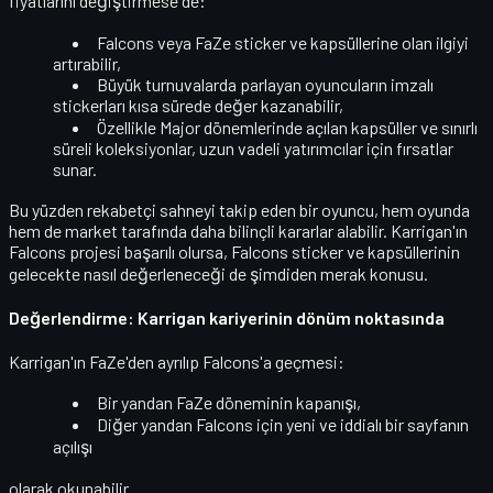
fiyatlarını değiştirmese de:
Falcons veya FaZe sticker ve kapsüllerine olan
ilgiyi
artırabilir
,
Büyük turnuvalarda parlayan oyuncuların imzalı
stickerları kısa sürede
değer kazanabilir
,
Özellikle Major dönemlerinde açılan kapsüller ve sınırlı
süreli koleksiyonlar, uzun vadeli yatırımcılar için fırsatlar
sunar.
Bu yüzden rekabetçi sahneyi takip eden bir oyuncu, hem oyunda
hem de
market tarafında daha bilinçli kararlar
alabilir. Karrigan'ın
Falcons projesi başarılı olursa, Falcons sticker ve kapsüllerinin
gelecekte nasıl değerleneceği de şimdiden merak konusu.
Değerlendirme: Karrigan kariyerinin dönüm noktasında
Karrigan'ın FaZe'den ayrılıp Falcons'a geçmesi:
Bir yandan
FaZe döneminin kapanışı
,
Diğer yandan
Falcons için yeni ve iddialı bir sayfanın
açılışı
olarak okunabilir.