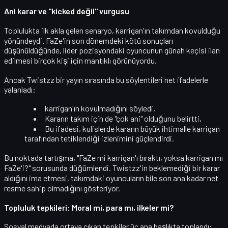
Ani karar ve "kicked değil" vurgusu
Toplulukta ilk akla gelen senaryo, karrigan'ın
takımdan kovulduğu
yönündeydi. FaZe'in son dönemdeki kötü sonuçları
düşünüldüğünde, lider pozisyondaki oyuncunun günah keçisi ilan
edilmesi birçok kişi için mantıklı görünüyordu.
Ancak
Twistzz
bir yayın sırasında bu söylentileri net ifadelerle
yalanladı:
karrigan'ın kovulmadığını
söyledi,
Kararın takım için de
"çok ani"
olduğunu belirtti,
Bu ifadesi, kulislerde kararın büyük ihtimalle
karrigan
tarafından tetiklendiği
izlenimini güçlendirdi.
Bu noktada tartışma, "FaZe mi karrigan'ı bıraktı, yoksa karrigan mı
FaZe'i?" sorusunda düğümlendi. Twistzz'in
beklemediği bir karar
aldığını ima etmesi, takımdaki oyuncuların bile son ana kadar net
resme sahip olmadığını gösteriyor.
Topluluk tepkileri: Moral mi, para mı, ilkeler mi?
Sosyal medyada ortaya çıkan tepkiler üç ana başlıkta toplandı: