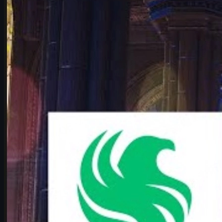
IEM Cologne 2026: Falcons vs Vitality maç analizi ve
tahmin
IEM Cologne 2026 Major çeyrek finalinde Falcons vs Vitality.
karrigan vs ropz rekabeti, harita havuzu, taktik analiz ve CS2 skin
önerileri.
Haziran 17, 2026