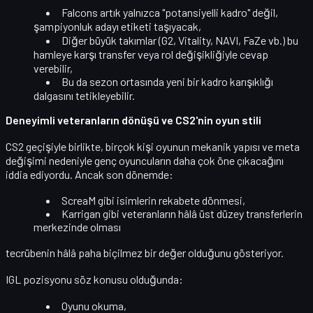
Falcons artık yalnızca "potansiyelli kadro" değil,
şampiyonluk adayı
etiketi taşıyacak,
Diğer büyük takımlar (G2, Vitality, NAVI, FaZe vb.) bu
hamleye
karşı transfer veya rol değişikliği
yle cevap
verebilir,
Bu da sezon ortasında yeni bir
kadro karışıklığı
dalgasını
tetikleyebilir.
Deneyimli veteranların dönüşü ve CS2'nin oyun stili
CS2 geçişiyle birlikte, birçok kişi oyunun mekanik yapısı ve meta
değişimi nedeniyle
genç oyuncuların daha çok öne çıkacağını
iddia ediyordu. Ancak son dönemde:
ScreaM
gibi isimlerin rekabete dönmesi,
Karrigan gibi veteranların hâlâ üst düzey transferlerin
merkezinde olması
tecrübenin hâlâ paha biçilmez bir değer olduğunu gösteriyor.
IGL pozisyonu söz konusu olduğunda:
Oyunu okuma,