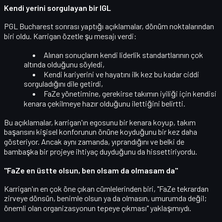
Kendi yerini sorgulayan bir IGL
PGL Bucharest sonrası yaptığı açıklamalar, dönüm noktalarından
biri oldu. Karrigan özetle şu mesajı verdi:
Alınan sonuçların
kendi liderlik standartlarının çok
altında
olduğunu söyledi,
Kendi kariyerini ve hayatını ilk kez bu kadar ciddi
sorguladığını
dile getirdi,
FaZe yönetimine, gerekirse takımın iyiliği için
kendisi
kenara çekilmeye hazır
olduğunu ilettiğini belirtti.
Bu açıklamalar, karrigan'ın egosunu bir kenara koyup, takım
başarısını kişisel konforunun önüne koyduğunu bir kez daha
gösteriyor. Ancak aynı zamanda,
yıprandığını
ve belki de
bambaşka bir projeye ihtiyaç duyduğunu da hissettiriyordu.
"FaZe en üstte olsun, ben olsam da olmasam da"
Karrigan'ın en çok öne çıkan cümlelerinden biri,
"FaZe tekrardan
zirveye dönsün, benimle olsun ya da olmasın, umurumda değil;
önemli olan organizasyonun tepeye çıkması"
yaklaşımıydı.