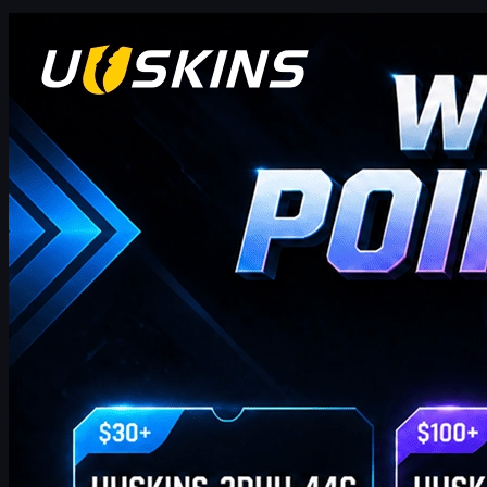
Counter-Strike 2
Nisan 20, 2026
Merhaba CS2 tüccarları! Haftalık bonus blogumuza
hoş geldiniz!
burada bu hafta için en yeni ve en kapsamlı UUSKINS Hediye
Puanı Kodlarını bulacaksınız. Size ekstra Hediye Puanları sunmak
için bu sayfayı haftalık olarak güncelliyoruz. Siparişiniz ilgili tutarı
karşıladığı sürece, puanları kullanmak ve bunları mağazada en
sevdiğiniz CS2 skinleriyle değiştirmek için aşağıdaki kodları
kullanabilirsiniz!
Nisan 20, 2026