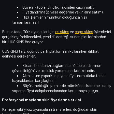
Güvenlik
(dolandırıcılık riskinden kaçınmak),
Fiyatlandırma
(piyasa değerine yakın alım satım),
Hız
(işlemlerin mümkün olduğunca hızlı
tamamlanması)
Bu noktada, Türk oyuncular için
cs skins
ve
csgo skins
işlemlerini
gerçekleştirebilecekleri,
yerel dil desteği
sunan platformlardan
biri UUSKINS öne çıkıyor.
UUSKINS tarzı üçüncü parti platformları kullanırken dikkat
edilmesi gerekenler:
Steam hesabınızı bağlamadan önce platformun
güvenilirliğini
ve topluluk yorumlarını kontrol edin,
Alım satım yaparken
piyasa fiyatını
mutlaka farklı
kaynaklardan karşılaştırın,
Büyük meblağlı işlemlerde mümkünse
kademeli satış
yaparak fiyat dalgalanmalarından korunmaya çalışın.
Profesyonel maçların skin fiyatlarına etkisi
Karrigan gibi yıldız oyuncuların transferleri, doğrudan skin