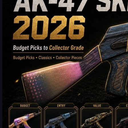
piyasa değeri ve satın alma ipuçlarını karşılaştırır.
Mayıs 20, 2026
tarafından
Michael
Johnson
Counter-Strike 2
Haziran 17, 2026
CS2 Major Röportajı: max ve 9z’nin Tarihi Underdog