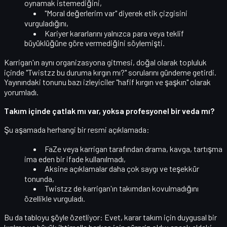
oynamak istemediğini,
"Moral değerlerim var"
diyerek etik çizgisini
vurguladığını,
Kariyer kararlarını yalnızca para veya teklif
büyüklüğüne göre vermediğini söylemişti.
Karrigan'ın aynı organizasyona gitmesi, doğal olarak topluluk
içinde
"Twistzz bu duruma kırgın mı?"
sorularını gündeme getirdi.
Yayınındaki tonunu bazı izleyiciler
"hafif kırgın ve şaşkın"
olarak
yorumladı.
Takım içinde çatlak mı var, yoksa profesyonel bir veda mı?
Şu aşamada herhangi bir resmi açıklamada:
FaZe veya karrigan tarafından
drama, kavga, tartışma
ima eden bir ifade kullanılmadı,
Aksine açıklamalar daha çok
saygı ve teşekkür
tonunda,
Twistzz de karrigan'ın
takımdan kovulmadığını
özellikle vurguladı
.
Bu da tabloyu şöyle özetliyor: Evet, karar takım için
duygusal bir