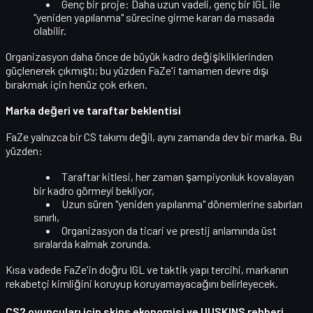
Genç bir proje:
Daha uzun vadeli, genç bir IGL ile
"yeniden yapılanma" sürecine girme kararı da masada
olabilir.
Organizasyon daha önce de büyük kadro değişikliklerinden
güçlenerek çıkmıştı; bu yüzden FaZe'i tamamen devre dışı
bırakmak için henüz çok erken.
Marka değeri ve taraftar beklentisi
FaZe yalnızca bir CS takımı değil, aynı zamanda
dev bir marka
. Bu
yüzden:
Taraftar kitlesi, her zaman
şampiyonluk kovalayan
bir kadro görmeyi bekliyor,
Uzun süren "yeniden yapılanma" dönemlerine sabırları
sınırlı,
Organizasyon da ticari ve prestij anlamında üst
sıralarda kalmak zorunda.
Kısa vadede FaZe'in doğru IGL ve taktik yapı tercihi, markanın
rekabetçi kimliğini koruyup koruyamayacağını
belirleyecek.
CS2 oyuncuları için skins ekonomisi ve UUSKINS rehberi