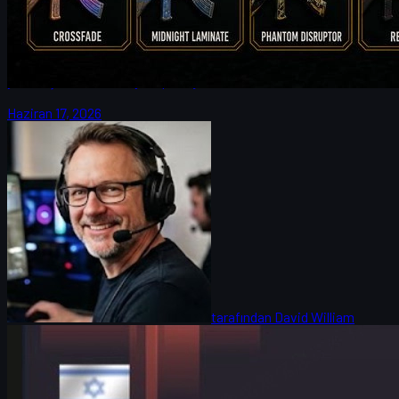
Koşusu
9z kaptanı max ile IEM Cologne Major 2026, FURIA eşleşmesi,
Spirit’e karşı üç uzatma ve Güney Amerika CS2 sahnesinin
yükselişi üzerine detaylı röportaj.
Haziran 17, 2026
tarafından
David William
Counter-Strike 2
Haziran 17, 2026
HeavyGod Röportajı: G2, Cologne Major ve CS Skins
Ekonomisi