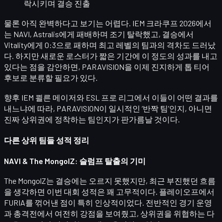
락시키며 결승 진출
물론 아직 완벽하다고 보기는 어렵다. IEM 크라쿠프 2026에서
는 NAVI, Astralis에게 패배하며 조기 탈락했고, 결승에서
Vitality에게 0:3으로 패하며
최고 레벨의 팀과의 격차
도 드러났
다. 하지만 새로운 로스터가 짧은 기간에 이 정도의 성과를 내고
있다는 점을 감안하면, PARAVISION을 이제 진지하게
톱 티어
후보
로 분류할 필요가 있다.
향후 IEM 쾰른 메이저와 ESL 프로 리그에서 이들이 어떤 결과를
내느냐에 따라, PARAVISION이 일시적인 ‘반짝 팀’인지, 아니면
진짜 상위권에 정착하는 팀인지가 판가름날 것이다.
다른 상위 팀들 성적 정리
NAVI & The MongolZ: 슬럼프 탈출의 기미
The MongolZ
는 결승에는 오르지 못했지만, 최근 부진했던 흐름
을 생각하면 이번 대회 성적은 꽤 고무적이다. 플레이오프에서
FURIA를 꺾어낸 점이 특히 인상적이었다. 전반적인 경기 운영
과 총격전에서 여전히 강점을 보여줬고, 상위권을 위협하는 다