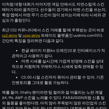
이처럼 대형 대회가 이어지면 게임 안에서도 자연스럽게
스킨
메타
가 따라 움직인다. 선수들이 경기에서 어떤 스킨을 쓰는지,
특정 맵에서 어떤 무기 스킨이 많이 보이는지에 따라 시세와 관
심도가 출렁인다.
최근 CS2 커뮤니티에서 스킨 거래를 할 때 주목받는 곳이 바로
cs2 skins
및
csgo skins
트레이드 플랫폼인 uuskins.com이다.
간단히 특징을 정리하면 다음과 같다.
한글 페이지 지원(ko 도메인)으로 인터페이스가 직
관적이고 사용하기 쉽다.
마켓 시세를 실시간에 가깝게 반영해 스킨을
상대
적으로 저렴하게 구매
하거나, 시세에 맞춰
판매
할 수 있
다.
CS:GO 시절 스킨까지 묶어서 관리할 수 있어, 기존
인벤토리를 그대로 활용 가능하다.
예를 들어, Vitality 팬이라면 팀 컬러와 잘 어울리는 노란 계열
AK, M4, AWP 스킨을 노려볼 수 있다. PARAVISION처럼 신흥 팀
의 돌풍을 좋아한다면, 아직 많이 주목받지 않은 라인업의 스킨
을 미리 모아 두는 것도 하나의 전략이다. 대회에서 특정 스킨이