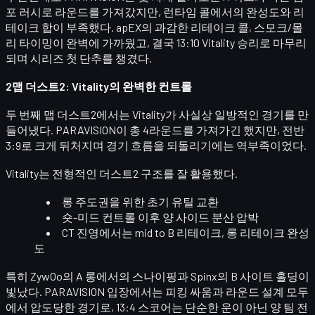
포 러시로 라운드를 가져갔지만, 런타임 콜에서의 완성도와 리
테이크 합이 부족했다. apEX의 과감한 리테이크 콜, 스모크/몰
리 타이밍이 완벽에 가까웠고, 결국
13:10 Vitality 승리
로 마무리
되며 시리즈 첫 단추를 챙겼다.
2맵 더스트2: Vitality의 완벽한 컨트롤
두 번째 맵 더스트2에서는 Vitality가 사실상
일방적인 경기
를 만
들어냈다. PARAVISION이 총 4라운드를 가져가긴 했지만, 전반
3:9로 크게 뒤처지며 경기 흐름을 되돌리기에는 역부족이었다.
Vitality는 전형적인 더스트2 구조를 잘 활용했다.
롱 주도권을 위한 초기 유틸 교환
숏-미드 컨트롤 이후 양 사이드 분산 압박
CT 진영에서는 mid to B 리테이크, 롱 리테이크 완성
도
특히 ZywOo의 A 롱에서의 스나이핑과 Spinx의 B 사이트 홀딩이
빛났다. PARAVISION 입장에서는 피킹 싸움과 라운드 설계 모두
에서 압도당한 경기로,
13:4 스코어
는 단순한 운이 아닌 양 팀 전