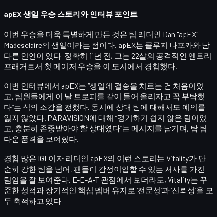
apEX 생일 우승 스토리와 인터뷰 포인트
이번 우승을 더욱 특별하게 만든 것은 팀 리더인
Dan "apEX"
Madesclaire
의 생일이라는 점이다. apEX는 클루지 나포카와 남
다른 인연이 있다. 정확히 11년 전, 그는 22살의 공격적인 엔트리
프래거로서
첫 메이저 우승
을 이 도시에서 경험했다.
이번 인터뷰에서 apEX는 “생일에 결승을 치르는 건 처음이었
고, 팀원들에게 이 날 트로피를 같이 들어 올리자고 꼭 부탁했
다”는 식의 소감을 전했다. 동시에 상대 팀에 대해서도 예의를
잃지 않았다. PARAVISION에 대해 “경기하기 쉽지 않은 팀이었
고, 충분히 존중받아야 할 상대였다”는 메시지를 남기며,
탑 팀
다운 품격
을 보여줬다.
경험 많은 IGL이자 리더인 apEX의 이런 스토리는 Vitality가 단
순히 강한 팀을 넘어,
팬들이 감정이입할 수 있는 서사를 가진
팀
임을 잘 보여준다. E-E-A-T 관점에서 보더라도, Vitality는 꾸
준한 성적과 장기적인 핵심 멤버 유지로 ‘전문성’과 ‘신뢰성’을 모
두 축적하고 있다.