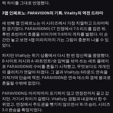
력 차이를 그대로 반영했다.
3맵 인페르노: PARAVISION의 기회, Vitality의 역전 드라마
세 번째 맵 인페르노는 이 시리즈에서 가장 치열하고 드라마틱
한 경기였다. PARAVISION이
CT 진영에서 7:5 리드
를 잡은 뒤,
후반 초반까지 흐름을 이어가며
11:6
까지 격차를 벌렸다. 이 순
간만 놓고 보면 4맵 미라지까지 가는 그림이 충분히 나올 수 있
었다.
하지만 Vitality는 위기 상황에서 다시 한 번 정신력을 증명했다.
B 사이트 러시와 A-파트먼트/숏 압박을 섞어 쓰는 세트 플레이
로 PARAVISION의 수비를 흔들기 시작했고, 무엇보다도 개개인
의 클러치가 연달아 터졌다. 그 결과 Vitality는
6라운드 연속
을
가져가며 단숨에 역전, PARAVISION은 연속 데스와 경제 붕괴로
흔들릴 수밖에 없었다.
PARAVISION도 마지막까지 포기하지 않고 연장전까지 끌고 갔
지만, 거기서 차이가 갈렸다. Vitality는 경험과 내공에서 한 수
위였고, 연장에서 주도권을 뺏기지 않으면서
16:13 승리, 시리즈
3:0 완승
을 확정지었다.