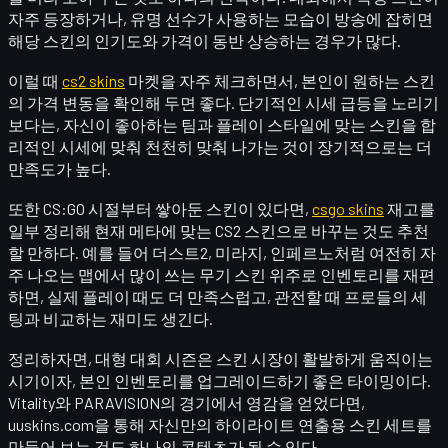
자주 등장하거나, 유명 선수가 사용하는 모습이 방송에 잡히면
해당 스킨의 인기도와 가격이 동반 상승하는 경우가 많다.
이럴 때
cs2 skins
마켓을 자주 체크하면서, 본인이 원하는 스킨
의 가격 변동을 확인해 두면 좋다. 단기적인 시세 급등을 노리기
보다는, 자신이 좋아하는 팀과 플레이 스타일에 맞는 스킨을
합
리적인 시세
에 맞춰 천천히 맞춰 나가는 것이 장기적으로는 더
만족도가 높다.
또한 CS:GO 시절부터 쌓아둔 스킨이 있다면,
csgo skins
재고를
일부 정리해 현재 메타에 맞는 CS2 스킨으로 바꾸는 것도 추천
할 만하다. 예를 들어 더스트2, 미라지, 인페르노처럼 여전히 자
주 나오는 맵에서 많이 쓰는 무기 스킨 위주로 인벤토리를 재편
하면, 실제 플레이 때도 더 만족스럽고, 관전할 때 프로들의 세
팅과 비교하는 재미도 생긴다.
정리하자면, 대형 대회 시즌은 스킨 시장이 활발하게 움직이는
시기이자, 본인 인벤토리를 업그레이드하기 좋은 타이밍이다.
Vitality와 PARAVISION의 경기에서 영감을 얻었다면,
uuskins.com을 통해 자신만의
하이라이트 연출용 스킨 세트
를
만들어 보는 것도 하나의 콘텐츠가 될 수 있다.