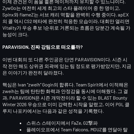
이제 관건은 이 폼을 쾰른 메이저까지 유지할 수 있느냐이다.
ZywOo는 여전히
세계 최고의 스타 플레이어
중 한 명이고,
Spinx와 flameZ는 서브 캐리 역할을 완벽히 수행 중이다. apEX
의 콜 역시 CS2 메타에 완전히 적응한 모습이라, 대회만 열리면
Vitality가 우승 후보 1순위로 거론되는 흐름은 당분간 계속될 가
능성이 크다.
PARAVISION, 진짜 강팀으로 떠오를까?
이번 대회의 또 다른 주인공은 단연
PARAVISION
이다. 시즌 시
작 전만 해도 상위권 외곽에 있는 팀 정도로 평가받았지만, 지금
은 이야기가 완전히 달라졌다.
핵심은 Ivan "zweih" Gogin의 합류다. Team Spirit에서 이적해온
zweih는 팀에
탄탄한 화력과 안정감
을 동시에 더해줬다. 그 결
과, PARAVISION은 시즌 개막전이라 할 수 있는
BLAST Bounty
Winter 2026 우승
으로 이미 강력한 시작을 알렸고, 이어 PGL 클
루지 나포카에서는 다음과 같은 성적을 기록했다.
스위스 스테이지에서 FaZe, G2撃파
플레이오프에서 Team Falcons, MOUZ를 연달아 탈