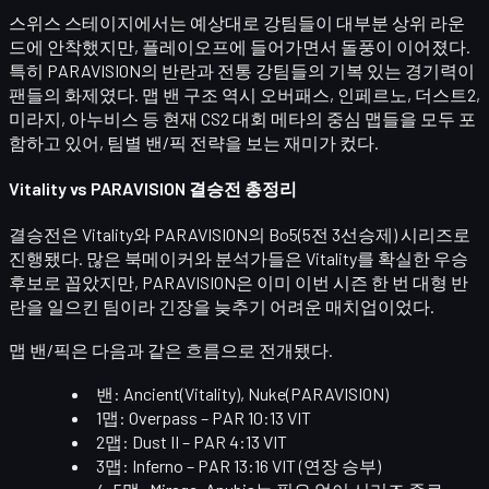
스위스 스테이지에서는 예상대로 강팀들이 대부분 상위 라운
드에 안착했지만, 플레이오프에 들어가면서 돌풍이 이어졌다.
특히
PARAVISION의 반란
과 전통 강팀들의 기복 있는 경기력이
팬들의 화제였다. 맵 밴 구조 역시 오버패스, 인페르노, 더스트2,
미라지, 아누비스 등 현재 CS2 대회 메타의 중심 맵들을 모두 포
함하고 있어, 팀별 밴/픽 전략을 보는 재미가 컸다.
Vitality vs PARAVISION 결승전 총정리
결승전은 Vitality와 PARAVISION의
Bo5(5전 3선승제)
시리즈로
진행됐다. 많은 북메이커와 분석가들은 Vitality를 확실한 우승
후보로 꼽았지만, PARAVISION은 이미 이번 시즌 한 번 대형 반
란을 일으킨 팀이라 긴장을 늦추기 어려운 매치업이었다.
맵 밴/픽은 다음과 같은 흐름으로 전개됐다.
밴: Ancient(Vitality), Nuke(PARAVISION)
1맵: Overpass – PAR 10:13 VIT
2맵: Dust II – PAR 4:13 VIT
3맵: Inferno – PAR 13:16 VIT (연장 승부)