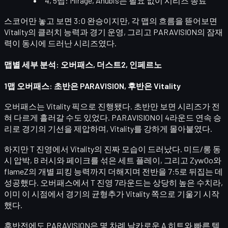
4, 5맵: Mirage, Anubis는 필요 없이 시리즈 종료
스코어만 놓고 보면 3:0 완승이지만, 각 맵의 흐름을 뜯어보면
Vitality의
클러치 능력과 경기 운영
, 그리고 PARAVISION의 잠재
력이 동시에 드러난 시리즈였다.
맵별 세부 분석: 오버패스, 더스트2, 인페르노
1맵 오버패스: 초반은 PARAVISION, 후반은 Vitality
오버패스는 Vitality 픽으로 진행됐다. 초반만 보면 시리즈가 전
혀 다르게 흘러갈 수도 있었다. PARAVISION이
4라운드 연속 승
리
로 경기의 기선을 제압하며, Vitality를 강하게 몰아붙였다.
하지만 T 진영에서 Vitality의 진짜 모습이 드러났다. 미드/롱 동
시 압박, B 러시와 페이크를 섞은 세트 플레이, 그리고 ZywOo와
flameZ의 개별 피킹 능력까지 더해지며
전반을 7:5
로 뒤집는 데
성공했다. 오버패스에서 T 진영 7라운드는 상당히 높은 수치라,
이미 이 시점에서 경기의 균형추가 Vitality 쪽으로 기울기 시작
했다.
후반전에도 PARAVISION은 몇 차례 날카로운 A 히트와 빠른 템