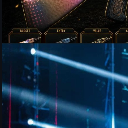
제작:
Michael
Johnson
카운터 스트라이크 2
6월 17, 2026
FURIA FalleN 인터뷰: CS2 전술 조정과 IEM 쾰른 우승
도전
FURIA의 베테랑 IGL FalleN이 IEM 쾰른 2026에서 밝힌 전술 조
정, Overpass 개선, 9z 분석, 은퇴를 앞둔 마지막 도전, 그리고
CS2 스킨 문화까지 깊이 있게 정리했습니다.
6월 17, 2026