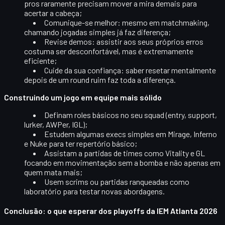
pros raramente precisam mover a mira demais para
acertar a cabeça;
Comunique-se melhor
: mesmo em matchmaking,
chamando jogadas simples já faz diferença;
Revise demos
: assistir aos seus próprios erros
costuma ser desconfortável, mas é extremamente
eficiente;
Cuide da sua confiança
: saber resetar mentalmente
depois de um round ruim faz toda a diferença.
Construindo um jogo em equipe mais sólido
Definam
roles básicos
no seu squad (entry, support,
lurker, AWPer, IGL);
Estudem
algumas execs simples
em Mirage, Inferno
e Nuke para ter repertório básico;
Assistam a partidas de times como Vitality e GL
focando em
movimentação sem a bomba
e não apenas em
quem mata mais;
Usem scrims ou partidas ranqueadas como
laboratório para testar novas abordagens.
Conclusão: o que esperar dos playoffs da IEM Atlanta 2026