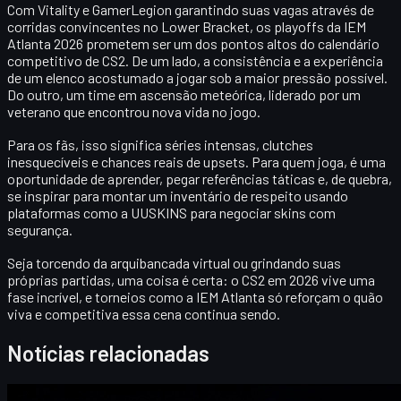
Com
Vitality
e
GamerLegion
garantindo suas vagas através de
corridas convincentes no Lower Bracket, os playoffs da IEM
Atlanta 2026 prometem ser um dos pontos altos do calendário
competitivo de CS2. De um lado, a consistência e a experiência
de um elenco acostumado a jogar sob a maior pressão possível.
Do outro, um time em ascensão meteórica, liderado por um
veterano que encontrou nova vida no jogo.
Para os fãs, isso significa
séries intensas, clutches
inesquecíveis e chances reais de upsets
. Para quem joga, é uma
oportunidade de aprender, pegar referências táticas e, de quebra,
se inspirar para montar um inventário de respeito usando
plataformas como a UUSKINS para negociar skins com
segurança.
Seja torcendo da arquibancada virtual ou grindando suas
próprias partidas, uma coisa é certa: o CS2 em 2026 vive uma
fase incrível, e torneios como a IEM Atlanta só reforçam o quão
viva e competitiva essa cena continua sendo.
Notícias relacionadas
Counter-Strike 2
abril 20, 2026