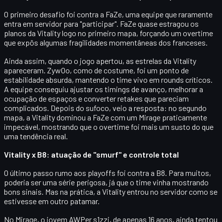
O primeiro desafio foi contra a FaZe, uma equipe que raramente
entra em servidor para "participar". FaZe quase estragou os
planos da Vitality logo no primeiro mapa, forçando um
overtime
que expôs algumas fragilidades momentâneas dos franceses.
Ainda assim, quando o jogo apertou, as estrelas da Vitality
apareceram.
ZywOo
, como de costume, foi um ponto de
estabilidade absurda, mantendo o time vivo em rounds críticos.
A equipe conseguiu ajustar os timings de avanço, melhorar a
ocupação de espaços e converter retakes que pareciam
complicados. Depois do sufoco, veio a resposta: no segundo
mapa, a Vitality dominou a FaZe com um
Mirage praticamente
impecável
, mostrando que o overtime foi mais um susto do que
uma tendência real.
Vitality x B8: atuação de "smurf" e controle total
O último passo rumo aos playoffs foi contra a
B8
. Para muitos,
poderia ser uma série perigosa, já que o time vinha mostrando
bons sinais. Mas na prática, a Vitality entrou no servidor como se
estivesse em outro patamar.
No Mirage, o
jovem AWPer s1zzi
, de apenas 16 anos, ainda tentou