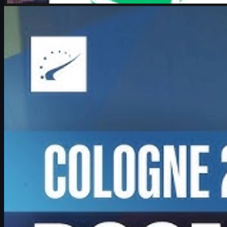
Counter-Strike 2
junho 17, 2026
Boombl4 e o Major de Colônia: CS2, redenção e skins
Entrevista com Boombl4 sobre a campanha milagrosa da
BetBoom no IEM Cologne Major, sua redenção no CS2 e dicas
para jogadores e fãs de skins.
junho 17, 2026
por
David William
Ver mais