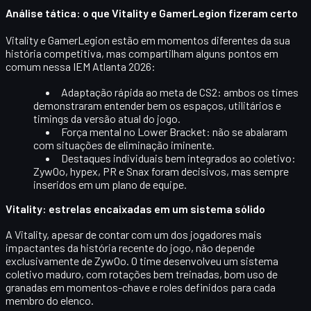
Análise tática: o que Vitality e GamerLegion fizeram certo
Vitality e GamerLegion estão em momentos diferentes da sua
história competitiva, mas compartilham alguns pontos em
comum nessa IEM Atlanta 2026:
Adaptação rápida ao meta de CS2
: ambos os times
demonstraram entender bem os espaços, utilitários e
timings da versão atual do jogo.
Força mental no Lower Bracket
: não se abalaram
com situações de eliminação iminente.
Destaques individuais bem integrados ao coletivo
:
ZywOo, hypex, PR e Snax foram decisivos, mas sempre
inseridos em um plano de equipe.
Vitality: estrelas encaixadas em um sistema sólido
A Vitality, apesar de contar com um dos jogadores mais
impactantes da história recente do jogo, não depende
exclusivamente de
ZywOo
. O time desenvolveu um
sistema
coletivo maduro
, com rotações bem treinadas, bom uso de
granadas em momentos-chave e roles definidos para cada
membro do elenco.