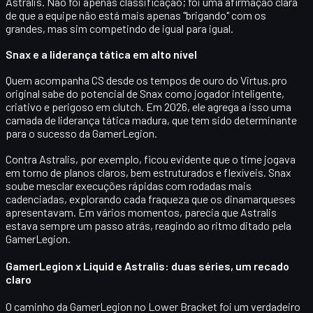
Astralis
. Não foi apenas classificação; foi uma afirmação clara
de que a equipe não está mais apenas "brigando" com os
grandes, mas sim competindo de igual para igual.
Snax e a liderança tática em alto nível
Quem acompanha CS desde os tempos de ouro do Virtus.pro
original sabe do potencial de
Snax
como jogador inteligente,
criativo e perigoso em clutch. Em 2026, ele agrega a isso uma
camada de
liderança tática madura
, que tem sido determinante
para o sucesso da GamerLegion.
Contra Astralis, por exemplo, ficou evidente que o time jogava
em torno de
planos claros, bem estruturados e flexíveis
. Snax
soube mesclar execuções rápidas com rodadas mais
cadenciadas, explorando cada fraqueza que os dinamarqueses
apresentavam. Em vários momentos, parecia que Astralis
estava sempre um passo atrás, reagindo ao ritmo ditado pela
GamerLegion.
GamerLegion x Liquid e Astralis: duas séries, um recado
claro
O caminho da GamerLegion no Lower Bracket foi um verdadeiro