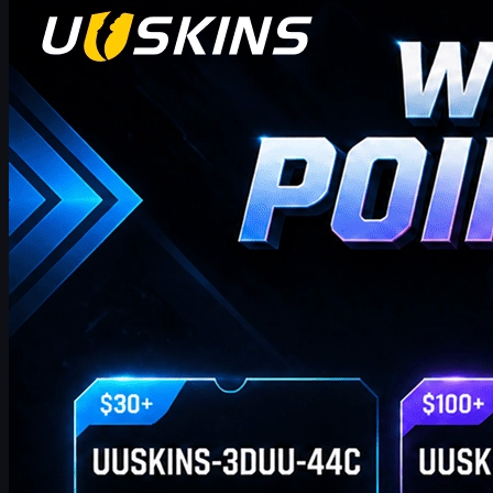
Olá traders de CS2! Bem-vindos ao nosso blog de
bónus semanal!
onde encontrará os códigos de Pontos de Oferta UUSKINS mais
recentes e completos desta semana. Atualizamos esta página
semanalmente para lhe oferecer Pontos de Oferta extra. Desde
que a sua encomenda atinja o valor correspondente, pode utilizar
os códigos abaixo para resgatar pontos e trocá-los pelos seus
skins CS2 favoritos na loja!
abril 20, 2026