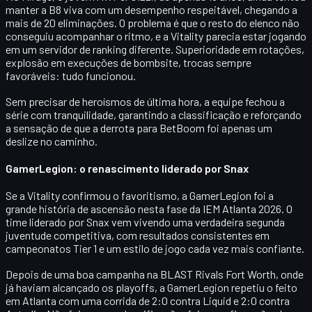
manter a B8 viva com um desempenho respeitável, chegando a
mais de 20 eliminações. O problema é que o resto do elenco não
conseguiu acompanhar o ritmo, e a Vitality parecia estar jogando
em um
servidor de ranking diferente
. Superioridade em rotações,
explosão em execuções de bombsite, trocas sempre
favoráveis: tudo funcionou.
Sem precisar de heroísmos de última hora, a equipe fechou a
série com tranquilidade, garantindo a classificação e reforçando
a sensação de que a derrota para BetBoom foi apenas um
deslize no caminho.
GamerLegion: o renascimento liderado por Snax
Se a Vitality confirmou o favoritismo, a
GamerLegion
foi a
grande história de ascensão nesta fase da IEM Atlanta 2026. O
time liderado por
Snax
vem vivendo uma verdadeira segunda
juventude competitiva, com resultados consistentes em
campeonatos Tier 1 e um estilo de jogo cada vez mais confiante.
Depois de uma boa campanha na
BLAST Rivals Fort Worth
, onde
já haviam alcançado os playoffs, a GamerLegion repetiu o feito
em Atlanta com uma corrida de
2:0 contra Liquid
e
2:0 contra