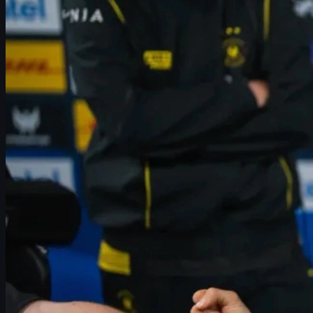
Corrida da Vitality no Lower Bracket
Mapas-chave da campanha da Vitality
GamerLegion e o renascimento de Snax
Domínio da GamerLegion contra Liquid e Astralis
Análise tática: o que Vitality e GamerLegion fizeram
certo
Impacto no cenário competitivo de CS2 em 2026
Skins em CS2: economia, estilo e oportunidades na
UUSKINS
Dicas para jogadores que querem evoluir em CS2
Conclusão: o que esperar dos playoffs em Atlanta
IEM Atlanta 2026: panorama dos playoffs e corridas no
Lower Bracket
A fase de grupos da
IEM Atlanta 2026
em Counter-Strike 2
entregou exatamente o que a comunidade esperava: jogos
tensos, reviravoltas e dois times tradicionais mostrando por que
ainda são temidos em qualquer chave.
Vitality
e
GamerLegion
fecharam as vagas restantes nos playoffs através de corridas
impecáveis no
Lower Bracket
, deixando pelo caminho nomes
pesados como
FaZe
,
B8
,
Liquid
e
Astralis
.
Neste artigo, vamos destrinchar como cada equipe construiu