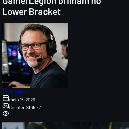
GamerLegion brilham no
Lower Bracket
David William
maio 15, 2026
Counter-Strike 2
1
Visão geral da IEM Atlanta 2026