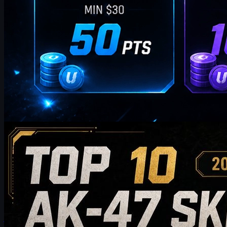
por
William Miller
Counter-Strike 2
maio 20, 2026
Top 10 de skins AK-47 para comprar em 2026: das
escolhas económicas às recomendações para
colecionadores
Descubra as 10 melhores skins AK-47 para comprar em 2026,
desde opções acessíveis até escolhas de alta gama para
colecionadores. Este guia compara estilo, nível de preço,
desgaste, valor de mercado e dicas de compra para ajudar os
jogadores de CS2 a escolher a melhor skin AK-47 para o seu
inventário.