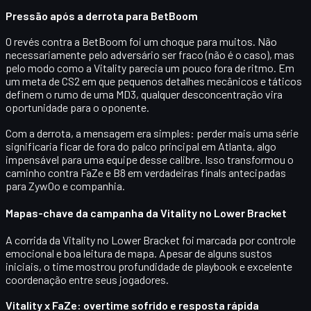
Pressão após a derrota para BetBoom
O revés contra a BetBoom foi um choque para muitos. Não
necessariamente pelo adversário ser fraco (não é o caso), mas
pelo modo como a Vitality parecia
um pouco fora de ritmo
. Em
um meta de CS2 em que pequenos detalhes mecânicos e táticos
definem o rumo de uma MD3, qualquer desconcentração vira
oportunidade para o oponente.
Com a derrota, a mensagem era simples: perder mais uma série
significaria ficar de fora do palco principal em Atlanta, algo
impensável para uma equipe desse calibre. Isso transformou o
caminho contra FaZe e B8 em verdadeiras
finals antecipadas
para ZywOo e companhia.
Mapas-chave da campanha da Vitality no Lower Bracket
A corrida da Vitality no Lower Bracket foi marcada por
controle
emocional
e boa leitura de mapa. Apesar de alguns sustos
iniciais, o time mostrou profundidade de playbook e excelente
coordenação entre seus jogadores.
Vitality x FaZe: overtime sofrido e resposta rápida