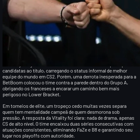
essa classificação, os destaques individuais, as escolhas de
mapa, as leituras táticas e o que isso significa para o restante da
temporada 2026. Além disso, aproveitamos para discutir um
ponto essencial na experiência moderna de CS2: a economia de
skins, como isso impacta a motivação dos jogadores e onde
fazer
transações seguras de itens
sem dor de cabeça.
Vitality: de crise momentânea a vaga garantida nos
playoffs
A Vitality chegou à IEM Atlanta 2026 como uma das principais
candidatas ao título, carregando o status informal de melhor
equipe do mundo em CS2. Porém, uma derrota inesperada para a
BetBoom
colocou o time contra a parede dentro do Grupo A,
obrigando os franceses a encarar um caminho bem mais
perigoso no Lower Bracket.
Em torneios de elite, um tropeço cedo muitas vezes separa
quem tem mentalidade campeã de quem desmorona sob
pressão. A resposta da Vitality foi clara:
nada de drama, apenas
CS de alto nível
. O time encaixou duas séries consecutivas com
atuações consistentes, eliminando FaZe e B8 e garantindo seu
lugar nos playoffs com autoridade.