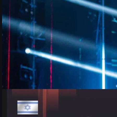
FalleN analisa ajustes da FURIA, evolução em Overpass, duelo
contra 9z na IEM Cologne 2026 e futuro no CS2, com dicas de
skins e economia para jogadores.
junho 17, 2026
por
David William
Counter-Strike 2
junho 17, 2026
HeavyGod e o Major de Colônia: confiança, treino e
csgo skins