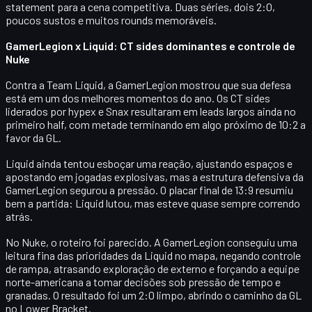
statement
para a cena competitiva. Duas séries, dois 2:0,
poucos sustos e muitos rounds memoráveis.
GamerLegion x Liquid: CT sides dominantes e controle de
Nuke
Contra a
Team Liquid
, a GamerLegion mostrou que sua defesa
está em um dos melhores momentos do ano. Os
CT sides
liderados por
hypex
e Snax resultaram em leads largos ainda no
primeiro half, com metade terminando em algo próximo de 10:2 a
favor da GL.
Liquid ainda tentou esboçar uma reação, ajustando espaços e
apostando em jogadas explosivas, mas a estrutura defensiva da
GamerLegion segurou a pressão. O placar final de
13:9
resumiu
bem a partida: Liquid lutou, mas esteve quase sempre correndo
atrás.
No
Nuke
, o roteiro foi parecido. A GamerLegion conseguiu uma
leitura fina das prioridades da Liquid no mapa, negando controle
de rampa, atrasando exploração de externo e forçando a equipe
norte-americana a tomar decisões sob pressão de tempo e
granadas. O resultado foi um
2:0 limpo
, abrindo o caminho da GL
no Lower Bracket.